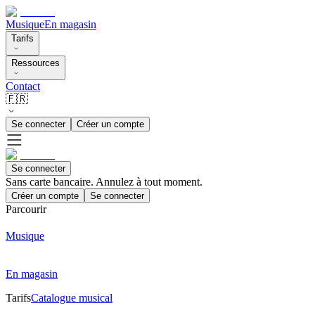
Musique
En magasin
Tarifs
Ressources
Contact
🇫🇷
Se connecter
Créer un compte
Se connecter
Sans carte bancaire. Annulez à tout moment.
Créer un compte
Se connecter
Parcourir
Musique
En magasin
Tarifs
Catalogue musical