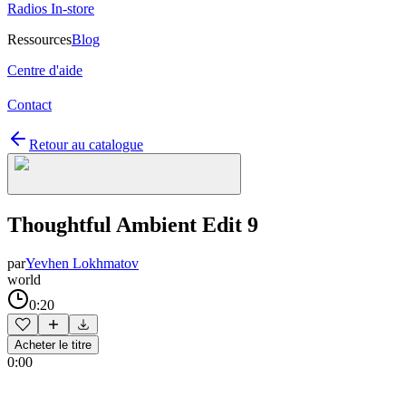
Radios In-store
Ressources
Blog
Centre d'aide
Contact
Retour au catalogue
Thoughtful Ambient Edit 9
par
Yevhen Lokhmatov
world
0:20
Acheter le titre
0:00