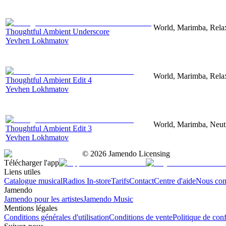
World, Marimba, Relax
Thoughtful Ambient Underscore
Yevhen Lokhmatov
World, Marimba, Relax
Thoughtful Ambient Edit 4
Yevhen Lokhmatov
World, Marimba, Neutr
Thoughtful Ambient Edit 3
Yevhen Lokhmatov
©
2026
Jamendo Licensing
Télécharger l'app
Liens utiles
Catalogue musical
Radios In-store
Tarifs
Contact
Centre d'aide
Nous con
Jamendo
Jamendo pour les artistes
Jamendo Music
Mentions légales
Conditions générales d'utilisation
Conditions de vente
Politique de conf