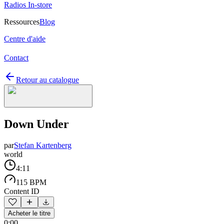
Radios In-store
Ressources
Blog
Centre d'aide
Contact
Retour au catalogue
Down Under
par
Stefan Kartenberg
world
4:11
115 BPM
Content ID
Acheter le titre
0:00