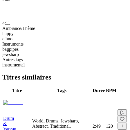
4:11
Ambiance/Thème
happy
ethno
Instruments
bagpipes
jewsharp
Autres tags
instrumental
Titres similaires
Titre
Tags
Durée
BPM
Drum
World, Drums, Jewsharp,
&
Abstract, Traditional,
2:49
120
Vargan