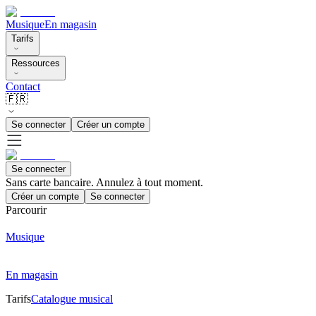
Musique
En magasin
Tarifs
Ressources
Contact
🇫🇷
Se connecter
Créer un compte
Se connecter
Sans carte bancaire. Annulez à tout moment.
Créer un compte
Se connecter
Parcourir
Musique
En magasin
Tarifs
Catalogue musical