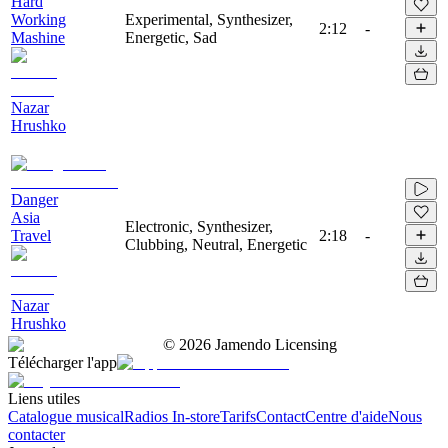
Hard
Working
Experimental, Synthesizer,
2:12
-
Mashine
Energetic, Sad
Nazar
Hrushko
Danger
Asia
Electronic, Synthesizer,
Travel
2:18
-
Clubbing, Neutral, Energetic
Nazar
Hrushko
©
2026
Jamendo Licensing
Télécharger l'app
Liens utiles
Catalogue musical
Radios In-store
Tarifs
Contact
Centre d'aide
Nous
contacter