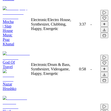
Electronic/Electro House,
Mocha
Synthesizer, Clubbing,
3:37
-
| Slap
Happy, Energetic
House
Music
Praz
Khanal
God Of
Electronic/Drum & Bass,
Travel
Synthesizer, Videogame,
0:58
-
Happy, Energetic
Nazar
Hrushko