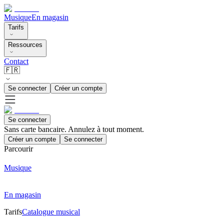
Musique
En magasin
Tarifs
Ressources
Contact
🇫🇷
Se connecter
Créer un compte
Se connecter
Sans carte bancaire. Annulez à tout moment.
Créer un compte
Se connecter
Parcourir
Musique
En magasin
Tarifs
Catalogue musical