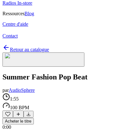
Radios In-store
Ressources
Blog
Centre d'aide
Contact
Retour au catalogue
Summer Fashion Pop Beat
par
AudioSphere
1:55
100 BPM
Acheter le titre
0:00