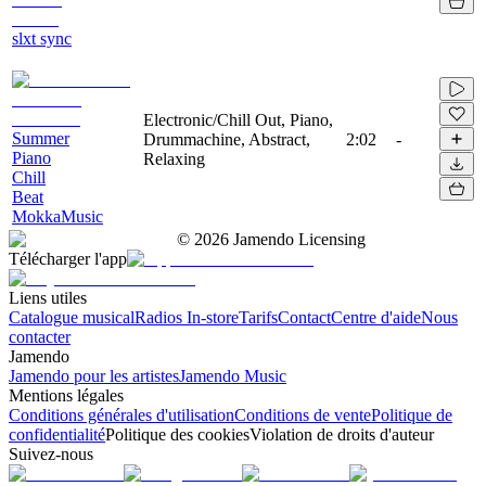
slxt sync
Electronic/Chill Out, Piano,
Summer
Drummachine, Abstract,
2:02
-
Piano
Relaxing
Chill
Beat
MokkaMusic
©
2026
Jamendo Licensing
Télécharger l'app
Liens utiles
Catalogue musical
Radios In-store
Tarifs
Contact
Centre d'aide
Nous
contacter
Jamendo
Jamendo pour les artistes
Jamendo Music
Mentions légales
Conditions générales d'utilisation
Conditions de vente
Politique de
confidentialité
Politique des cookies
Violation de droits d'auteur
Suivez-nous