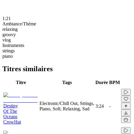
1:21
Ambiance/Thème
relaxing
groovy
vlog
Instruments
strings
piano
Titres similaires
Titre
Tags
Durée
BPM
Electronic/Chill Out, Strings,
Destiny
3:24
-
Piano, Soft, Relaxing, Sad
Of The
Oceans
CrowHat