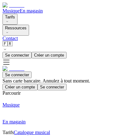
Musique
En magasin
Tarifs
Ressources
Contact
🇫🇷
Se connecter
Créer un compte
Se connecter
Sans carte bancaire. Annulez à tout moment.
Créer un compte
Se connecter
Parcourir
Musique
En magasin
Tarifs
Catalogue musical