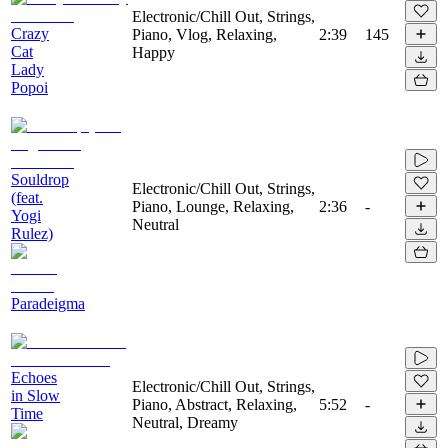
Electronic/Chill Out, Strings,
Crazy
Piano, Vlog, Relaxing,
2:39
145
Cat
Happy
Lady
Popoi
Souldrop
Electronic/Chill Out, Strings,
(feat.
Piano, Lounge, Relaxing,
2:36
-
Yogi
Neutral
Rulez)
Paradeigma
Echoes
Electronic/Chill Out, Strings,
in Slow
Piano, Abstract, Relaxing,
5:52
-
Time
Neutral, Dreamy