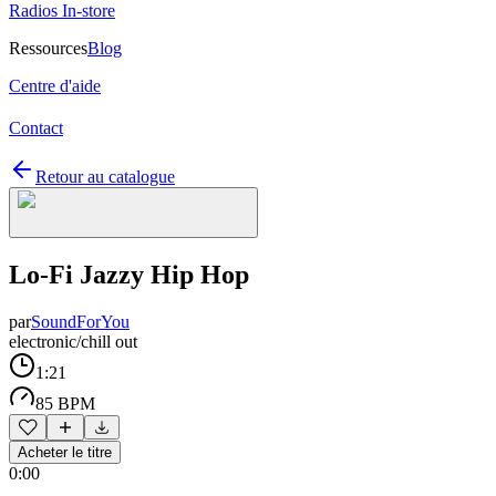
Radios In-store
Ressources
Blog
Centre d'aide
Contact
Retour au catalogue
Lo-Fi Jazzy Hip Hop
par
SoundForYou
electronic/chill out
1:21
85 BPM
Acheter le titre
0:00