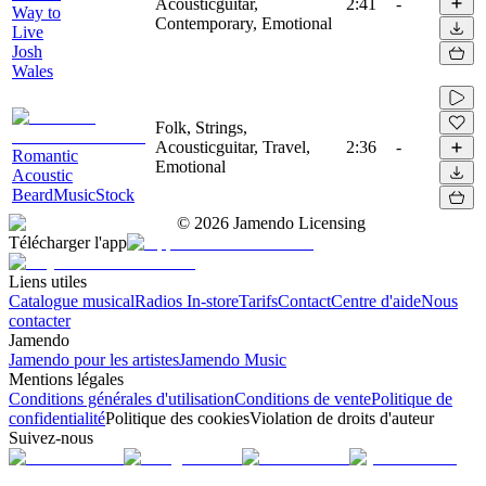
Acousticguitar,
2:41
-
Way to
Contemporary, Emotional
Live
Josh
Wales
Folk, Strings,
Acousticguitar, Travel,
2:36
-
Romantic
Emotional
Acoustic
BeardMusicStock
©
2026
Jamendo Licensing
Télécharger l'app
Liens utiles
Catalogue musical
Radios In-store
Tarifs
Contact
Centre d'aide
Nous
contacter
Jamendo
Jamendo pour les artistes
Jamendo Music
Mentions légales
Conditions générales d'utilisation
Conditions de vente
Politique de
confidentialité
Politique des cookies
Violation de droits d'auteur
Suivez-nous