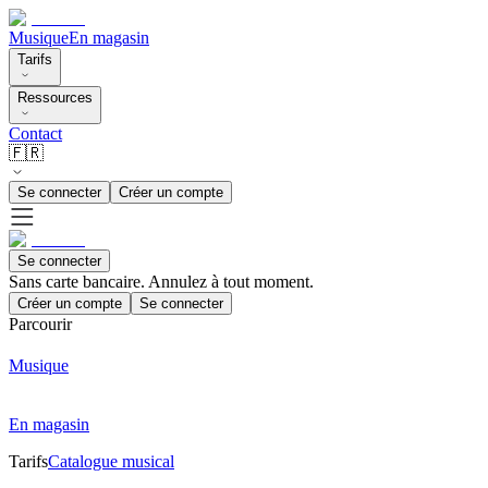
Musique
En magasin
Tarifs
Ressources
Contact
🇫🇷
Se connecter
Créer un compte
Se connecter
Sans carte bancaire. Annulez à tout moment.
Créer un compte
Se connecter
Parcourir
Musique
En magasin
Tarifs
Catalogue musical