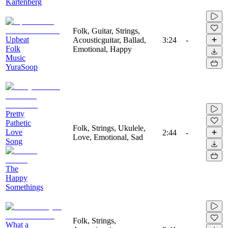
Kartenberg
Folk, Guitar, Strings,
Upbeat
Acousticguitar, Ballad,
3:24
-
Folk
Emotional, Happy
Music
YuraSoop
Pretty
Pathetic
Folk, Strings, Ukulele,
Love
2:44
-
Love, Emotional, Sad
Song
The
Happy
Somethings
Folk, Strings,
What a