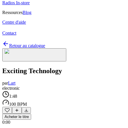
Radios In-store
Ressources
Blog
Centre d'aide
Contact
Retour au catalogue
Exciting Technology
par
Lart
electronic
1:48
100 BPM
Acheter le titre
0:00