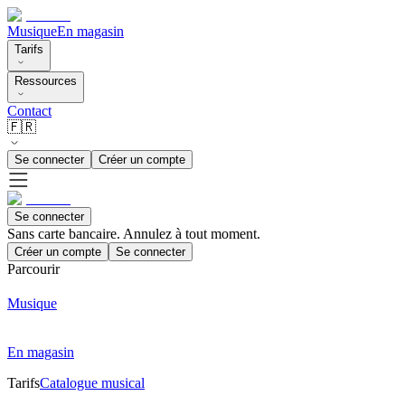
Musique
En magasin
Tarifs
Ressources
Contact
🇫🇷
Se connecter
Créer un compte
Se connecter
Sans carte bancaire. Annulez à tout moment.
Créer un compte
Se connecter
Parcourir
Musique
En magasin
Tarifs
Catalogue musical