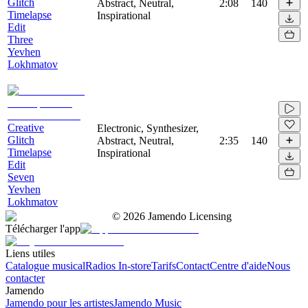
Glitch
Abstract, Neutral,
2:08
140
Timelapse
Inspirational
Edit
Three
Yevhen
Lokhmatov
Creative
Electronic, Synthesizer,
Glitch
Abstract, Neutral,
2:35
140
Timelapse
Inspirational
Edit
Seven
Yevhen
Lokhmatov
©
2026
Jamendo Licensing
Télécharger l'app
Liens utiles
Catalogue musical
Radios In-store
Tarifs
Contact
Centre d'aide
Nous
contacter
Jamendo
Jamendo pour les artistes
Jamendo Music