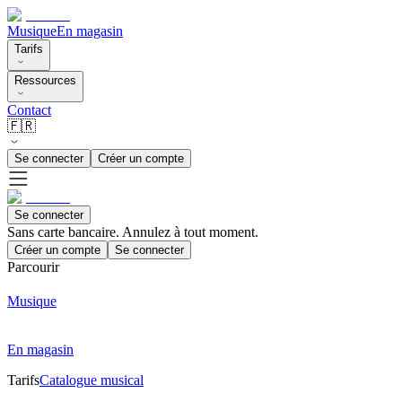
Musique
En magasin
Tarifs
Ressources
Contact
🇫🇷
Se connecter
Créer un compte
Se connecter
Sans carte bancaire. Annulez à tout moment.
Créer un compte
Se connecter
Parcourir
Musique
En magasin
Tarifs
Catalogue musical