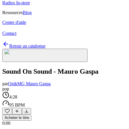
Radios In-store
Ressources
Blog
Centre d'aide
Contact
Retour au catalogue
Sound On Sound - Mauro Gaspa
par
OnikMG Mauro Gaspa
pop
4:28
95 BPM
Acheter le titre
0:00