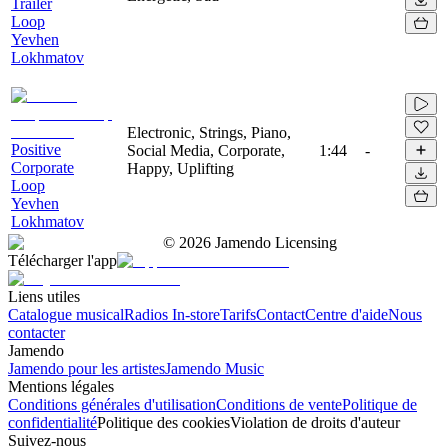
Trailer
Loop
Yevhen
Lokhmatov
Electronic, Strings, Piano,
Positive
Social Media, Corporate,
1:44
-
Corporate
Happy, Uplifting
Loop
Yevhen
Lokhmatov
©
2026
Jamendo Licensing
Télécharger l'app
Liens utiles
Catalogue musical
Radios In-store
Tarifs
Contact
Centre d'aide
Nous
contacter
Jamendo
Jamendo pour les artistes
Jamendo Music
Mentions légales
Conditions générales d'utilisation
Conditions de vente
Politique de
confidentialité
Politique des cookies
Violation de droits d'auteur
Suivez-nous