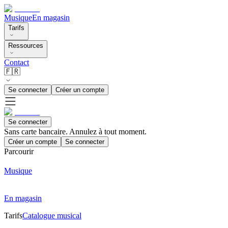
Musique
En magasin
Tarifs
Ressources
Contact
🇫🇷
Se connecter
Créer un compte
Se connecter
Sans carte bancaire. Annulez à tout moment.
Créer un compte
Se connecter
Parcourir
Musique
En magasin
Tarifs
Catalogue musical