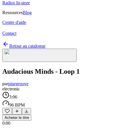
Radios In-store
Ressources
Blog
Centre d'aide
Contact
Retour au catalogue
Audacious Minds - Loop 1
par
pinegroove
electronic
3:06
96 BPM
Acheter le titre
0:00