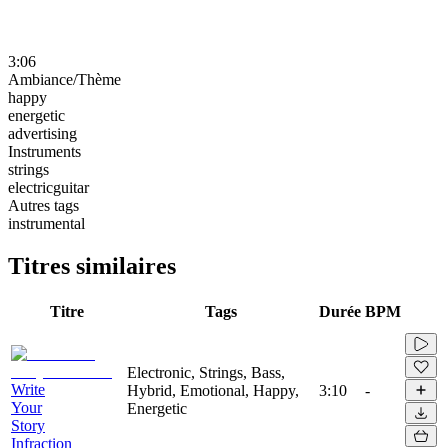
3:06
Ambiance/Thème
happy
energetic
advertising
Instruments
strings
electricguitar
Autres tags
instrumental
Titres similaires
Titre
Tags
Durée
BPM
Electronic, Strings, Bass,
Write
Hybrid, Emotional, Happy,
3:10
-
Your
Energetic
Story
Infraction