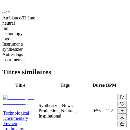
0:12
Ambiance/Thème
neutral
fun
technology
logo
Instruments
synthesizer
Autres tags
instrumental
Titres similaires
Titre
Tags
Durée
BPM
Synthesizer, News,
Production, Neutral,
0:56
122
Technological
Inspirational
Documentary
Yevhen
Lokhmatov