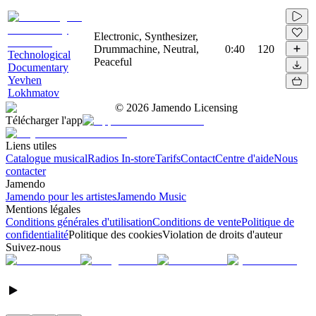
Electronic, Synthesizer,
Drummachine, Neutral,
0:40
120
Technological
Peaceful
Documentary
Yevhen
Lokhmatov
©
2026
Jamendo Licensing
Télécharger l'app
Liens utiles
Catalogue musical
Radios In-store
Tarifs
Contact
Centre d'aide
Nous
contacter
Jamendo
Jamendo pour les artistes
Jamendo Music
Mentions légales
Conditions générales d'utilisation
Conditions de vente
Politique de
confidentialité
Politique des cookies
Violation de droits d'auteur
Suivez-nous