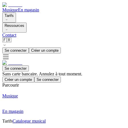
Musique
En magasin
Tarifs
Ressources
Contact
🇫🇷
Se connecter
Créer un compte
Se connecter
Sans carte bancaire. Annulez à tout moment.
Créer un compte
Se connecter
Parcourir
Musique
En magasin
Tarifs
Catalogue musical