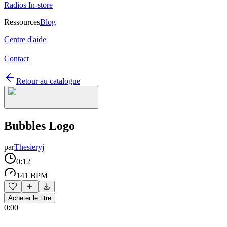
Radios In-store
Ressources
Blog
Centre d'aide
Contact
Retour au catalogue
Bubbles Logo
par
Thesieryj
0:12
141 BPM
Acheter le titre
0:00