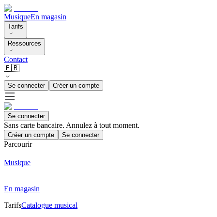
Musique
En magasin
Tarifs
Ressources
Contact
🇫🇷
Se connecter
Créer un compte
Se connecter
Sans carte bancaire. Annulez à tout moment.
Créer un compte
Se connecter
Parcourir
Musique
En magasin
Tarifs
Catalogue musical