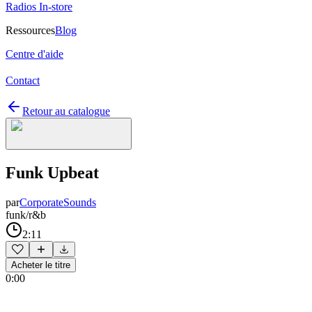
Radios In-store
Ressources
Blog
Centre d'aide
Contact
Retour au catalogue
Funk Upbeat
par
CorporateSounds
funk/r&b
2:11
Acheter le titre
0:00