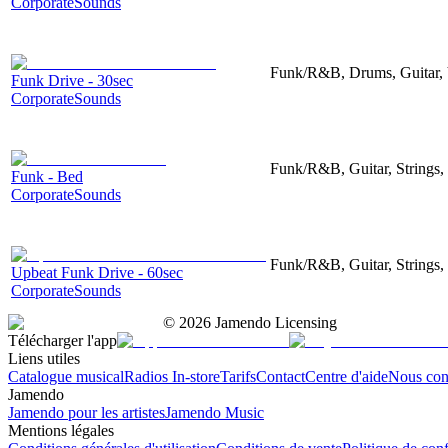
CorporateSounds
Funk/R&B, Drums, Guitar, 
Funk Drive - 30sec
CorporateSounds
Funk/R&B, Guitar, Strings,
Funk - Bed
CorporateSounds
Funk/R&B, Guitar, Strings,
Upbeat Funk Drive - 60sec
CorporateSounds
©
2026
Jamendo Licensing
Télécharger l'app
Liens utiles
Catalogue musical
Radios In-store
Tarifs
Contact
Centre d'aide
Nous con
Jamendo
Jamendo pour les artistes
Jamendo Music
Mentions légales