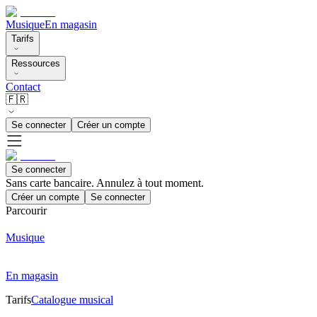
Musique
En magasin
Tarifs
Ressources
Contact
🇫🇷
Se connecter
Créer un compte
Se connecter
Sans carte bancaire. Annulez à tout moment.
Créer un compte
Se connecter
Parcourir
Musique
En magasin
Tarifs
Catalogue musical