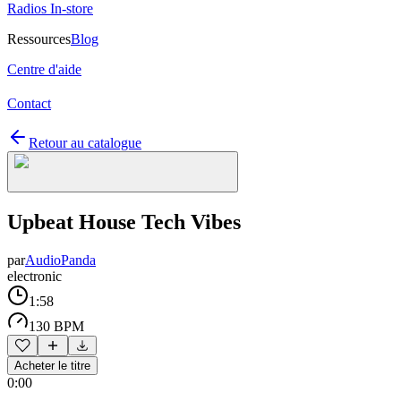
Radios In-store
Ressources
Blog
Centre d'aide
Contact
Retour au catalogue
Upbeat House Tech Vibes
par
AudioPanda
electronic
1:58
130 BPM
Acheter le titre
0:00