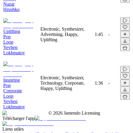
Nazar
Hrushko
Electronic, Synthesizer,
Uplifting
Advertising, Happy,
1:45
-
Pop
Uplifting
Loop
Yevhen
Lokhmatov
Electronic, Synthesizer,
Inspiring
Technology, Corporate,
1:36
-
Pop
Happy, Uplifting
Corporate
Loop
Yevhen
Lokhmatov
©
2026
Jamendo Licensing
Télécharger l'app
Liens utiles