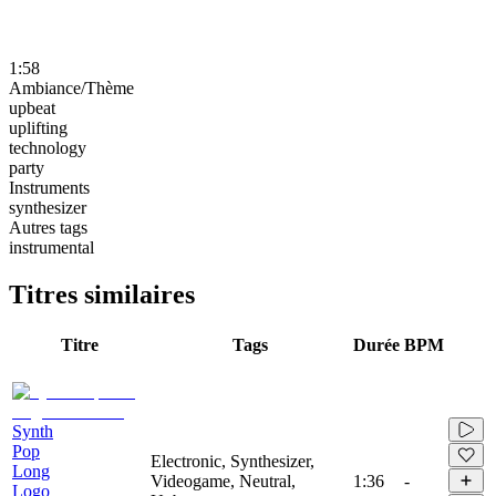
1:58
Ambiance/Thème
upbeat
uplifting
technology
party
Instruments
synthesizer
Autres tags
instrumental
Titres similaires
Titre
Tags
Durée
BPM
Synth
Pop
Electronic, Synthesizer,
Long
Videogame, Neutral,
1:36
-
Logo