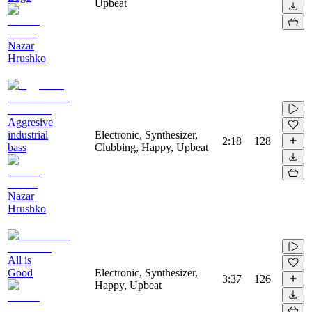
Upbeat
Nazar
Hrushko
Aggresive
industrial
Electronic, Synthesizer,
2:18
128
bass
Clubbing, Happy, Upbeat
Nazar
Hrushko
All is
Good
Electronic, Synthesizer,
3:37
126
Happy, Upbeat