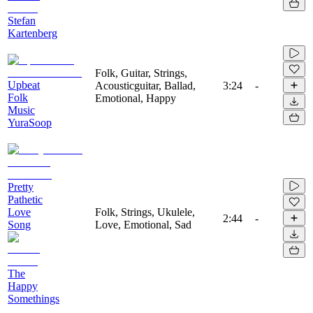
Stefan
Kartenberg
Folk, Guitar, Strings,
Upbeat
Acousticguitar, Ballad,
3:24
-
Folk
Emotional, Happy
Music
YuraSoop
Pretty
Pathetic
Love
Folk, Strings, Ukulele,
2:44
-
Song
Love, Emotional, Sad
The
Happy
Somethings