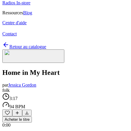
Radios In-store
Ressources
Blog
Centre d'aide
Contact
Retour au catalogue
Home in My Heart
par
Jessica Gordon
folk
3:17
94 BPM
Acheter le titre
0:00