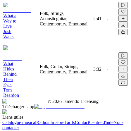
Folk, Strings,
What a
Acousticguitar,
2:41
-
Way to
Contemporary, Emotional
Live
Josh
Wales
What
Folk, Guitar, Strings,
Hides
3:32
-
Contemporary, Emotional
Behind
Their
Eyes
Tom
Reardon
©
2026
Jamendo Licensing
Télécharger l'app
Liens utiles
Catalogue musical
Radios In-store
Tarifs
Contact
Centre d'aide
Nous
contacter