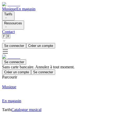
Musique
En magasin
Tarifs
Ressources
Contact
🇫🇷
Se connecter
Créer un compte
Se connecter
Sans carte bancaire. Annulez à tout moment.
Créer un compte
Se connecter
Parcourir
Musique
En magasin
Tarifs
Catalogue musical