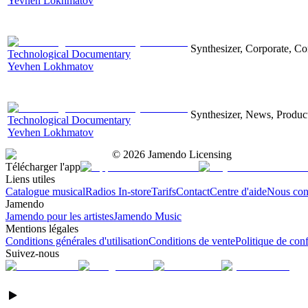
Yevhen Lokhmatov
Synthesizer, Corporate, Co
Technological Documentary
Yevhen Lokhmatov
Synthesizer, News, Producti
Technological Documentary
Yevhen Lokhmatov
©
2026
Jamendo Licensing
Télécharger l'app
Liens utiles
Catalogue musical
Radios In-store
Tarifs
Contact
Centre d'aide
Nous con
Jamendo
Jamendo pour les artistes
Jamendo Music
Mentions légales
Conditions générales d'utilisation
Conditions de vente
Politique de conf
Suivez-nous