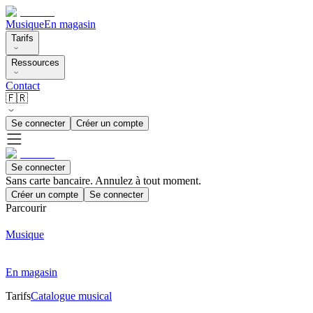
Musique
En magasin
Tarifs
Ressources
Contact
🇫🇷
Se connecter
Créer un compte
Se connecter
Sans carte bancaire. Annulez à tout moment.
Créer un compte
Se connecter
Parcourir
Musique
En magasin
Tarifs
Catalogue musical