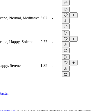
ape, Neutral, Meditative
5:02
-
scape, Happy, Solemn
2:33
-
Happy, Serene
1:35
-
tacter