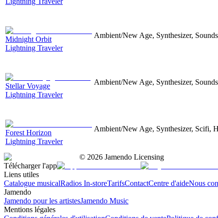
Lightning Traveler
Ambient/New Age, Synthesizer, Soundsc
Midnight Orbit
Lightning Traveler
Ambient/New Age, Synthesizer, Sound
Stellar Voyage
Lightning Traveler
Ambient/New Age, Synthesizer, Scifi, 
Forest Horizon
Lightning Traveler
©
2026
Jamendo Licensing
Télécharger l'app
Liens utiles
Catalogue musical
Radios In-store
Tarifs
Contact
Centre d'aide
Nous con
Jamendo
Jamendo pour les artistes
Jamendo Music
Mentions légales