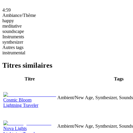
4:59
Ambiance/Thème
happy
meditative
soundscape
Instruments
synthesizer
Autres tags
instrumental
Titres similaires
Titre
Tags
Ambient/New Age, Synthesizer, Soundsc
Cosmic Bloom
Lightning Traveler
Ambient/New Age, Synthesizer, Soundsc
Nova Lights