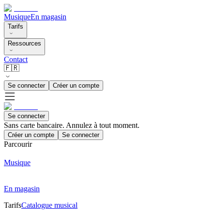
Musique
En magasin
Tarifs
Ressources
Contact
🇫🇷
Se connecter
Créer un compte
Se connecter
Sans carte bancaire. Annulez à tout moment.
Créer un compte
Se connecter
Parcourir
Musique
En magasin
Tarifs
Catalogue musical