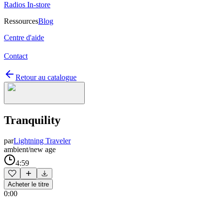
Radios In-store
Ressources
Blog
Centre d'aide
Contact
Retour au catalogue
Tranquility
par
Lightning Traveler
ambient/new age
4:59
Acheter le titre
0:00