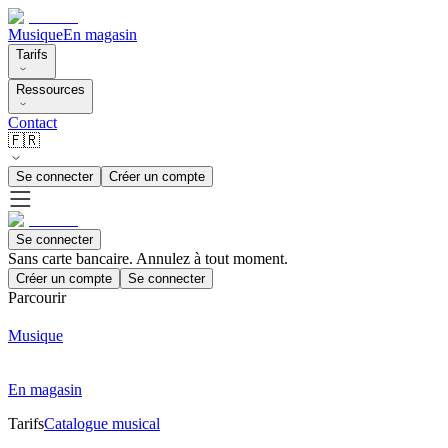
Musique
En magasin
Tarifs
Ressources
Contact
🇫🇷
Se connecter
Créer un compte
Se connecter
Sans carte bancaire. Annulez à tout moment.
Créer un compte
Se connecter
Parcourir
Musique
En magasin
Tarifs
Catalogue musical