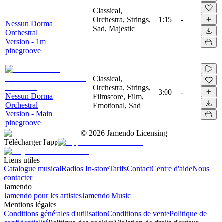
Classical,
Orchestra, Strings,
1:15
-
Nessun Dorma
Sad, Majestic
Orchestral
Version - 1m
pinegroove
Classical,
Orchestra, Strings,
3:00
-
Nessun Dorma
Filmscore, Film,
Orchestral
Emotional, Sad
Version - Main
pinegroove
©
2026
Jamendo Licensing
Télécharger l'app
Liens utiles
Catalogue musical
Radios In-store
Tarifs
Contact
Centre d'aide
Nous
contacter
Jamendo
Jamendo pour les artistes
Jamendo Music
Mentions légales
Conditions générales d'utilisation
Conditions de vente
Politique de