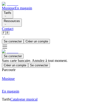
Musique
En magasin
Tarifs
Ressources
Contact
🇫🇷
Se connecter
Créer un compte
Se connecter
Sans carte bancaire. Annulez à tout moment.
Créer un compte
Se connecter
Parcourir
Musique
En magasin
Tarifs
Catalogue musical