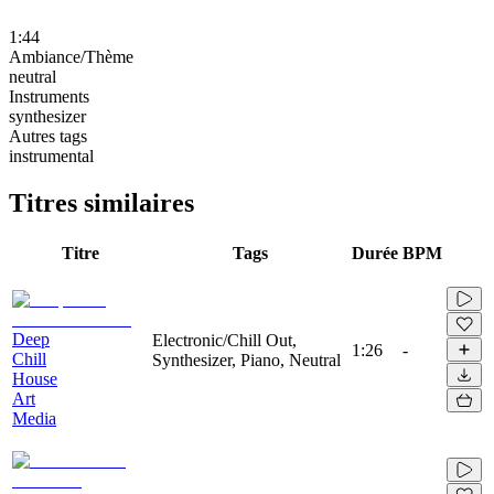
1:44
Ambiance/Thème
neutral
Instruments
synthesizer
Autres tags
instrumental
Titres similaires
Titre
Tags
Durée
BPM
Deep
Electronic/Chill Out,
1:26
-
Chill
Synthesizer, Piano, Neutral
House
Art
Media