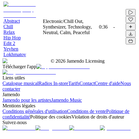
Abstract
Electronic/Chill Out,
Chill
Synthesizer, Technology,
0:36
-
Relax
Neutral, Calm, Peaceful
Hip Hop
Edit 2
Yevhen
Lokhmatov
©
2026
Jamendo Licensing
Télécharger l'app
Liens utiles
Catalogue musical
Radios In-store
Tarifs
Contact
Centre d'aide
Nous
contacter
Jamendo
Jamendo pour les artistes
Jamendo Music
Mentions légales
Conditions générales d'utilisation
Conditions de vente
Politique de
confidentialité
Politique des cookies
Violation de droits d'auteur
Suivez-nous