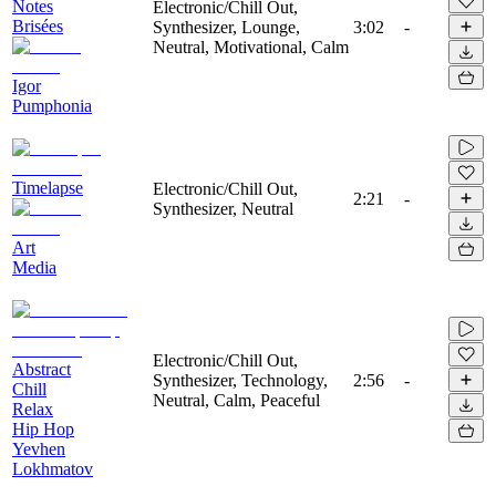
Notes
Electronic/Chill Out,
Brisées
Synthesizer, Lounge,
3:02
-
Neutral, Motivational, Calm
Igor
Pumphonia
Timelapse
Electronic/Chill Out,
2:21
-
Synthesizer, Neutral
Art
Media
Electronic/Chill Out,
Abstract
Synthesizer, Technology,
2:56
-
Chill
Neutral, Calm, Peaceful
Relax
Hip Hop
Yevhen
Lokhmatov