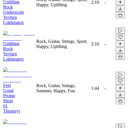
Uplifting
2:10
-
Happy, Uplifting
Rock
Underscore
Yevhen
Lokhmatov
Rock, Guitar, Strings, Sport,
Uplifting
2:10
-
Happy, Uplifting
Rock
Yevhen
Lokhmatov
Feel
Rock, Guitar, Strings,
1:44
-
Good
Summer, Happy, Fun
Promo
Short
01
Thesieryj