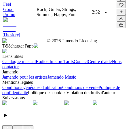
Feel
Good
Rock, Guitar, Strings,
2:32
-
Promo
Summer, Happy, Fun
Thesieryj
©
2026
Jamendo Licensing
Télécharger l'app
Liens utiles
Catalogue musical
Radios In-store
Tarifs
Contact
Centre d'aide
Nous
contacter
Jamendo
Jamendo pour les artistes
Jamendo Music
Mentions légales
Conditions générales d'utilisation
Conditions de vente
Politique de
confidentialité
Politique des cookies
Violation de droits d'auteur
Suivez-nous