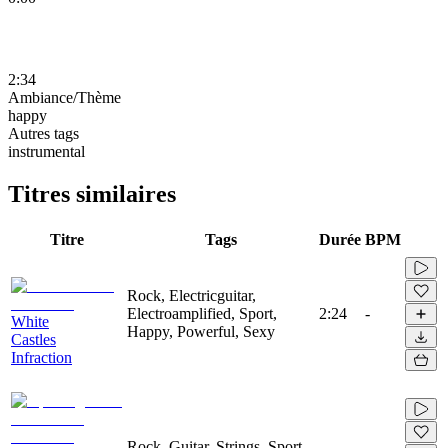
2:34
Ambiance/Thème
happy
Autres tags
instrumental
Titres similaires
Titre
Tags
Durée
BPM
Rock, Electricguitar,
Electroamplified, Sport,
2:24
-
White
Happy, Powerful, Sexy
Castles
Infraction
Rock, Guitar, Strings, Sport,