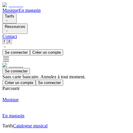
Musique
En magasin
Tarifs
Ressources
Contact
🇫🇷
Se connecter
Créer un compte
Se connecter
Sans carte bancaire. Annulez à tout moment.
Créer un compte
Se connecter
Parcourir
Musique
En magasin
Tarifs
Catalogue musical