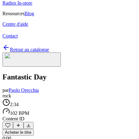
Radios In-store
Ressources
Blog
Centre d'aide
Contact
Retour au catalogue
Fantastic Day
par
Paolo Orecchia
rock
2:34
102 BPM
Content ID
Acheter le titre
0:00