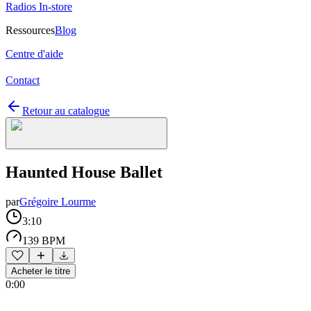
Radios In-store
Ressources
Blog
Centre d'aide
Contact
Retour au catalogue
Haunted House Ballet
par
Grégoire Lourme
3:10
139 BPM
Acheter le titre
0:00