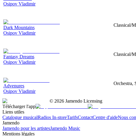
Osipov Vladimir
Classical/M
Dark Mountains
Osipov Vladimir
Classical/M
Fantasy Dreams
Osipov Vladimir
Orchestra, 
Advenures
Osipov Vladimir
©
2026
Jamendo Licensing
Télécharger l'app
Liens utiles
Catalogue musical
Radios In-store
Tarifs
Contact
Centre d'aide
Nous con
Jamendo
Jamendo pour les artistes
Jamendo Music
Mentions légales