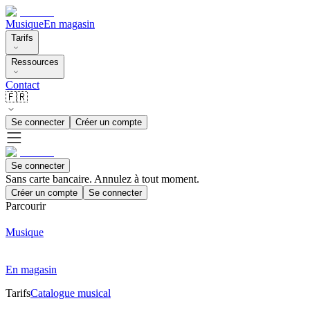
Musique
En magasin
Tarifs
Ressources
Contact
🇫🇷
Se connecter
Créer un compte
Se connecter
Sans carte bancaire. Annulez à tout moment.
Créer un compte
Se connecter
Parcourir
Musique
En magasin
Tarifs
Catalogue musical