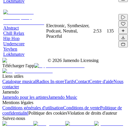
Lokhmatov
Electronic, Synthesizer,
Abstract
Podcast, Neutral,
2:53
135
Chill Relax
Peaceful
Hip Hop
Underscore
Yevhen
Lokhmatov
©
2026
Jamendo Licensing
Télécharger l'app
Liens utiles
Catalogue musical
Radios In-store
Tarifs
Contact
Centre d'aide
Nous
contacter
Jamendo
Jamendo pour les artistes
Jamendo Music
Mentions légales
Conditions générales d'utilisation
Conditions de vente
Politique de
confidentialité
Politique des cookies
Violation de droits d'auteur
Suivez-nous