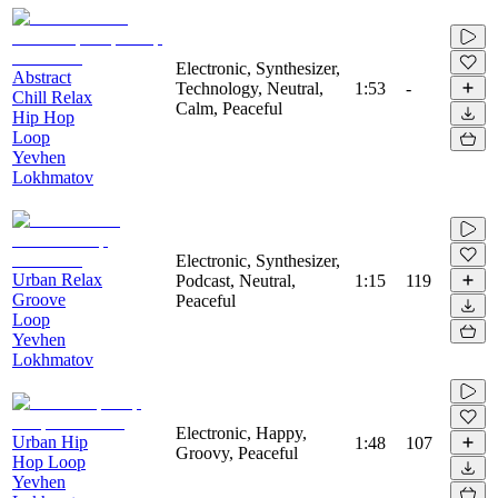
Electronic, Synthesizer,
Abstract
Technology, Neutral,
1:53
-
Chill Relax
Calm, Peaceful
Hip Hop
Loop
Yevhen
Lokhmatov
Electronic, Synthesizer,
Urban Relax
Podcast, Neutral,
1:15
119
Groove
Peaceful
Loop
Yevhen
Lokhmatov
Electronic, Happy,
Urban Hip
1:48
107
Groovy, Peaceful
Hop Loop
Yevhen