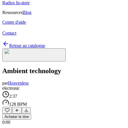
Radios In-store
Ressources
Blog
Centre d'aide
Contact
Retour au catalogue
Ambient technology
par
Heavenless
electronic
2:37
128 BPM
Acheter le titre
0:00