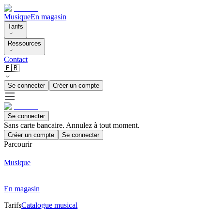
Musique
En magasin
Tarifs
Ressources
Contact
🇫🇷
Se connecter
Créer un compte
Se connecter
Sans carte bancaire. Annulez à tout moment.
Créer un compte
Se connecter
Parcourir
Musique
En magasin
Tarifs
Catalogue musical