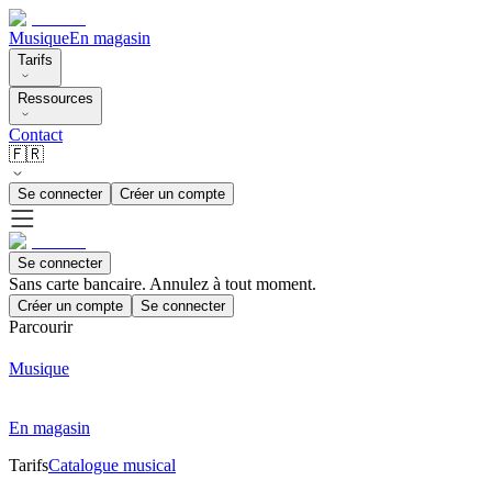
Musique
En magasin
Tarifs
Ressources
Contact
🇫🇷
Se connecter
Créer un compte
Se connecter
Sans carte bancaire. Annulez à tout moment.
Créer un compte
Se connecter
Parcourir
Musique
En magasin
Tarifs
Catalogue musical