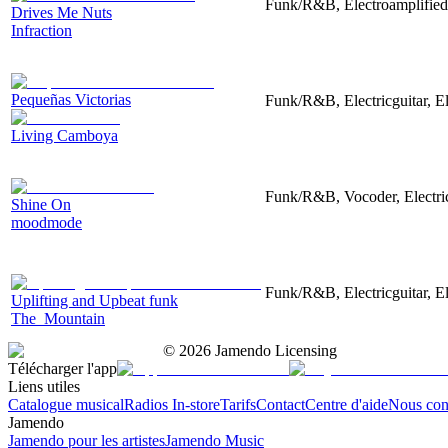
Funk/R&B, Electroamplified,
Drives Me Nuts
Infraction
Pequeñas Victorias
Funk/R&B, Electricguitar, E
Living Camboya
Funk/R&B, Vocoder, Electric
Shine On
moodmode
Funk/R&B, Electricguitar, E
Uplifting and Upbeat funk
The_Mountain
©
2026
Jamendo Licensing
Télécharger l'app
Liens utiles
Catalogue musical
Radios In-store
Tarifs
Contact
Centre d'aide
Nous con
Jamendo
Jamendo pour les artistes
Jamendo Music