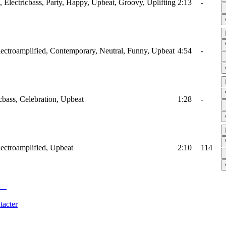
 Electricbass, Party, Happy, Upbeat, Groovy, Uplifting
2:13
-
lectroamplified, Contemporary, Neutral, Funny, Upbeat
4:54
-
bass, Celebration, Upbeat
1:28
-
lectroamplified, Upbeat
2:10
114
tacter