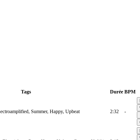
Tags
Durée
BPM
lectroamplified, Summer, Happy, Upbeat
2:32
-