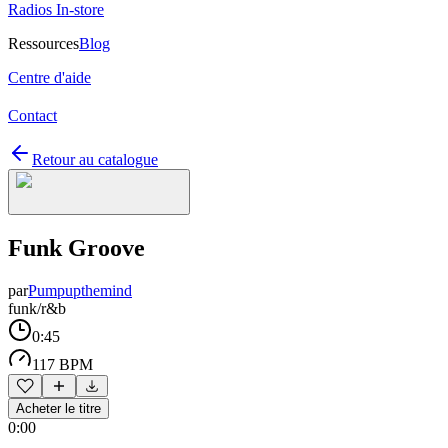
Radios In-store
Ressources
Blog
Centre d'aide
Contact
Retour au catalogue
Funk Groove
par
Pumpupthemind
funk/r&b
0:45
117 BPM
Acheter le titre
0:00