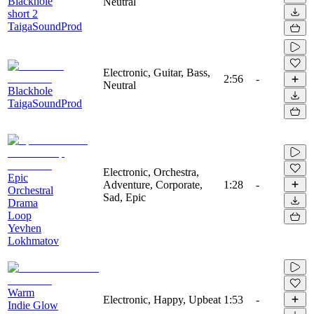
Blackhole
Neutral
short 2
TaigaSoundProd
Electronic, Guitar, Bass,
2:56
-
Neutral
Blackhole
TaigaSoundProd
Electronic, Orchestra,
Epic
Adventure, Corporate,
1:28
-
Orchestral
Sad, Epic
Drama
Loop
Yevhen
Lokhmatov
Warm
Electronic, Happy, Upbeat
1:53
-
Indie Glow