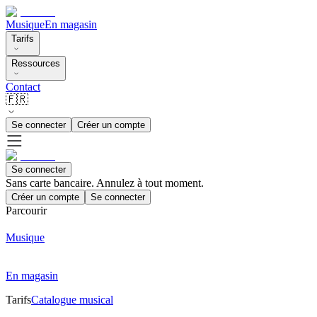
Musique
En magasin
Tarifs
Ressources
Contact
🇫🇷
Se connecter
Créer un compte
Se connecter
Sans carte bancaire. Annulez à tout moment.
Créer un compte
Se connecter
Parcourir
Musique
En magasin
Tarifs
Catalogue musical