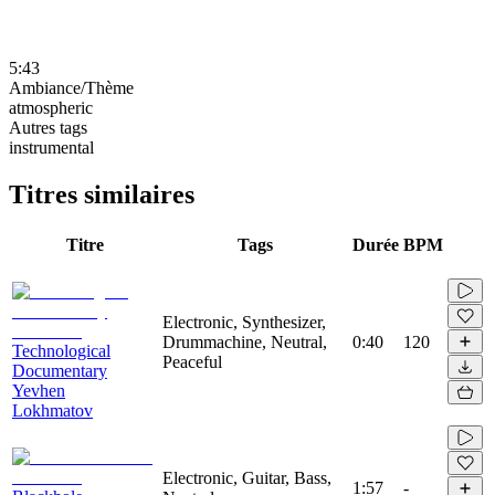
5:43
Ambiance/Thème
atmospheric
Autres tags
instrumental
Titres similaires
Titre
Tags
Durée
BPM
Electronic, Synthesizer,
Drummachine, Neutral,
0:40
120
Technological
Peaceful
Documentary
Yevhen
Lokhmatov
Electronic, Guitar, Bass,
1:57
-