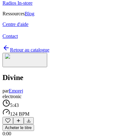
Radios In-store
Ressources
Blog
Centre d'aide
Contact
Retour au catalogue
Divine
par
Emorej
electronic
5:43
124 BPM
Acheter le titre
0:00