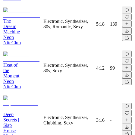
The
Electronic, Synthesizer,
5:18
139
Dream
80s, Romantic, Sexy
Machine
Neon
NiteClub
Heat of
Electronic, Synthesizer,
4:12
99
the
80s, Sexy
Moment
Neon
NiteClub
Deep
Electronic, Synthesizer,
Secrets |
3:16
-
Clubbing, Sexy
Slap
House