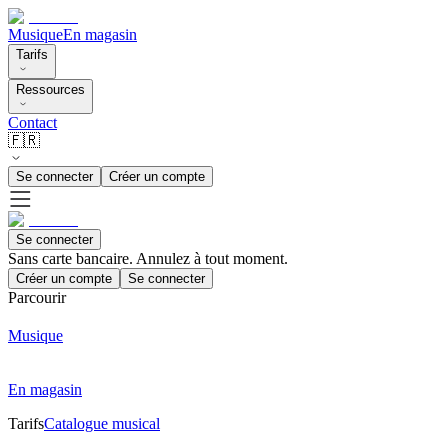
Musique
En magasin
Tarifs
Ressources
Contact
🇫🇷
Se connecter
Créer un compte
Se connecter
Sans carte bancaire. Annulez à tout moment.
Créer un compte
Se connecter
Parcourir
Musique
En magasin
Tarifs
Catalogue musical