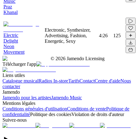
Music
Praz
Khanal
Electronic, Synthesizer,
Electric
Advertising, Fashion,
4:26
125
Delight
Energetic, Sexy
Neon
Movement
©
2026
Jamendo Licensing
Télécharger l'app
Liens utiles
Catalogue musical
Radios In-store
Tarifs
Contact
Centre d'aide
Nous
contacter
Jamendo
Jamendo pour les artistes
Jamendo Music
Mentions légales
Conditions générales d'utilisation
Conditions de vente
Politique de
confidentialité
Politique des cookies
Violation de droits d'auteur
Suivez-nous