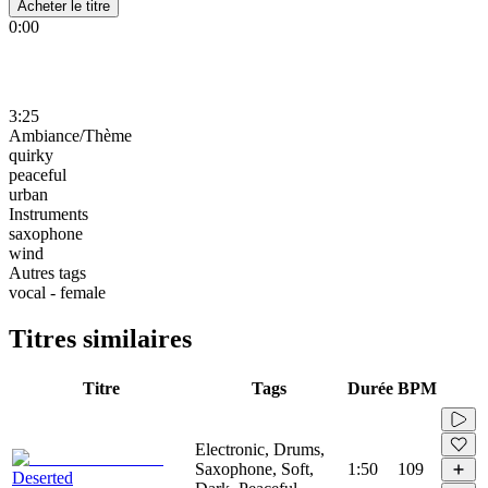
Acheter le titre
0:00
3:25
Ambiance/Thème
quirky
peaceful
urban
Instruments
saxophone
wind
Autres tags
vocal - female
Titres similaires
Titre
Tags
Durée
BPM
Electronic, Drums,
Saxophone, Soft,
1:50
109
Deserted