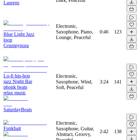
Dark, Peaceful
Laurens
Electronic,
Saxophone, Piano,
0:46
123
Blue Light Jazz
Lounge, Peaceful
loop
Grumpynora
Lo-fi hip-hop
Electronic,
jazz Night Bar
Saxophone, Wind,
3:24
141
phonk beats
Soft, Peaceful
relax music
SaturdayBeats
Electronic,
Funkbait
Saxophone, Guitar,
2:42
138
Abstract, Groovy,
Peaceful