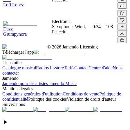
Lofi Lopez
Electronic,
Saxophone, Wind,
0:34
108
Dazz
Peaceful
Grumpynora
©
2026
Jamendo Licensing
Télécharger l'app
Liens utiles
Catalogue musical
Radios In-store
Tarifs
Contact
Centre d'aide
Nous
contacter
Jamendo
Jamendo pour les artistes
Jamendo Music
Mentions légales
Conditions générales d'utilisation
Conditions de vente
Politique de
confidentialité
Politique des cookies
Violation de droits d'auteur
Suivez-nous