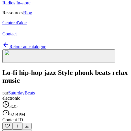
Radios In-store
Ressources
Blog
Centre d'aide
Contact
Retour au catalogue
Lo-fi hip-hop jazz Style phonk beats relax
music
par
SaturdayBeats
electronic
3:25
92 BPM
Content ID