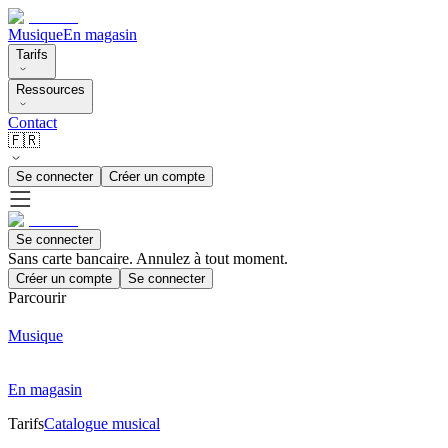
Musique
En magasin
Tarifs
Ressources
Contact
🇫🇷
Se connecter
Créer un compte
Se connecter
Sans carte bancaire. Annulez à tout moment.
Créer un compte
Se connecter
Parcourir
Musique
En magasin
Tarifs
Catalogue musical