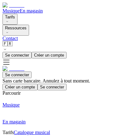
Musique
En magasin
Tarifs
Ressources
Contact
🇫🇷
Se connecter
Créer un compte
Se connecter
Sans carte bancaire. Annulez à tout moment.
Créer un compte
Se connecter
Parcourir
Musique
En magasin
Tarifs
Catalogue musical