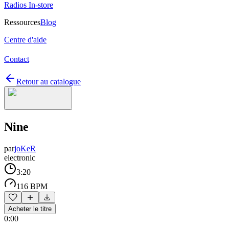
Radios In-store
Ressources
Blog
Centre d'aide
Contact
Retour au catalogue
Nine
par
joKeR
electronic
3:20
116 BPM
Acheter le titre
0:00