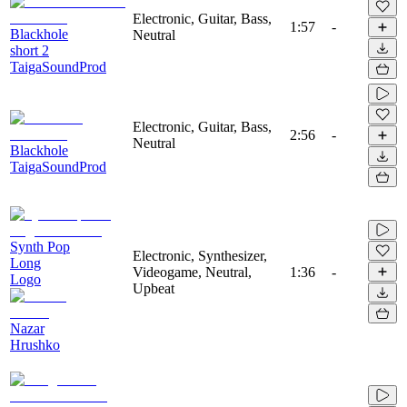
Electronic, Guitar, Bass,
1:57
-
Blackhole
Neutral
short 2
TaigaSoundProd
Electronic, Guitar, Bass,
2:56
-
Neutral
Blackhole
TaigaSoundProd
Synth Pop
Electronic, Synthesizer,
Long
Videogame, Neutral,
1:36
-
Logo
Upbeat
Nazar
Hrushko