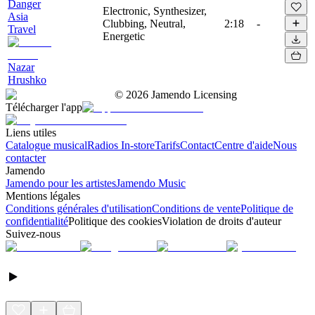
Danger
Electronic, Synthesizer,
Asia
Clubbing, Neutral,
2:18
-
Travel
Energetic
Nazar
Hrushko
©
2026
Jamendo Licensing
Télécharger l'app
Liens utiles
Catalogue musical
Radios In-store
Tarifs
Contact
Centre d'aide
Nous
contacter
Jamendo
Jamendo pour les artistes
Jamendo Music
Mentions légales
Conditions générales d'utilisation
Conditions de vente
Politique de
confidentialité
Politique des cookies
Violation de droits d'auteur
Suivez-nous