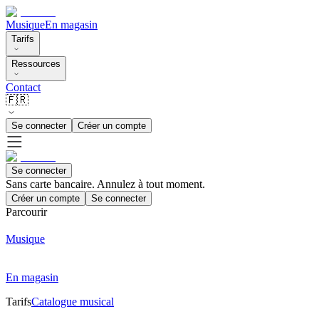
Musique
En magasin
Tarifs
Ressources
Contact
🇫🇷
Se connecter
Créer un compte
Se connecter
Sans carte bancaire. Annulez à tout moment.
Créer un compte
Se connecter
Parcourir
Musique
En magasin
Tarifs
Catalogue musical