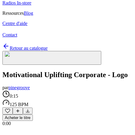
Radios In-store
Ressources
Blog
Centre d'aide
Contact
Retour au catalogue
Motivational Uplifting Corporate - Logo
par
pinegroove
0:15
125 BPM
Acheter le titre
0:00