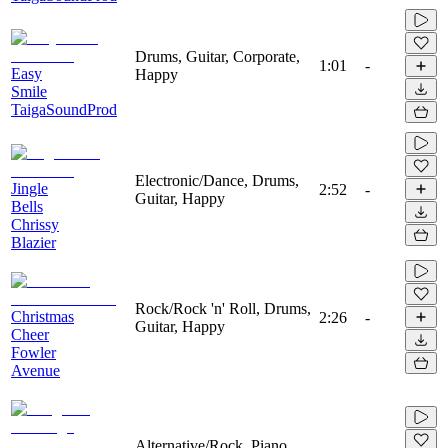
Drums, Guitar, Corporate,
1:01
-
Easy
Happy
Smile
TaigaSoundProd
Electronic/Dance, Drums,
Jingle
2:52
-
Guitar, Happy
Bells
Chrissy
Blazier
Rock/Rock 'n' Roll, Drums,
Christmas
2:26
-
Guitar, Happy
Cheer
Fowler
Avenue
Alternative/Rock, Piano,