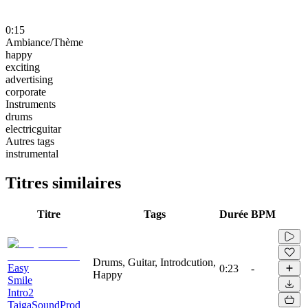
0:15
Ambiance/Thème
happy
exciting
advertising
corporate
Instruments
drums
electricguitar
Autres tags
instrumental
Titres similaires
Titre
Tags
Durée
BPM
Drums, Guitar, Introdcution,
Easy
0:23
-
Happy
Smile
Intro2
TaigaSoundProd