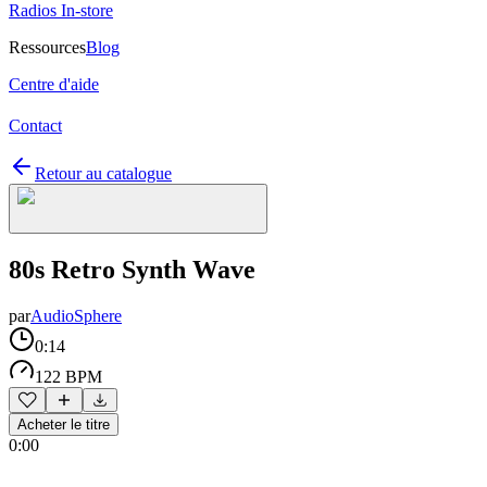
Radios In-store
Ressources
Blog
Centre d'aide
Contact
Retour au catalogue
80s Retro Synth Wave
par
AudioSphere
0:14
122 BPM
Acheter le titre
0:00