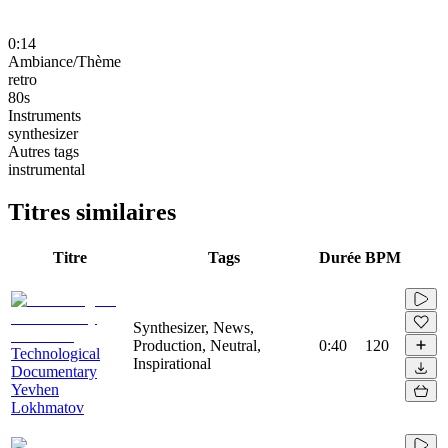
0:14
Ambiance/Thème
retro
80s
Instruments
synthesizer
Autres tags
instrumental
Titres similaires
Titre
Tags
Durée
BPM
Synthesizer, News,
Production, Neutral,
0:40
120
Technological
Inspirational
Documentary
Yevhen
Lokhmatov