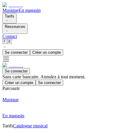
Musique
En magasin
Tarifs
Ressources
Contact
🇫🇷
Se connecter
Créer un compte
Se connecter
Sans carte bancaire. Annulez à tout moment.
Créer un compte
Se connecter
Parcourir
Musique
En magasin
Tarifs
Catalogue musical