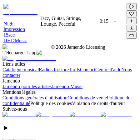
Jazz, Guitar, Strings,
0:15
-
Night
Lounge, Peaceful
Impression
15sec
DHDMusic
©
2026
Jamendo Licensing
Télécharger l'app
Liens utiles
Catalogue musical
Radios In-store
Tarifs
Contact
Centre d'aide
Nous
contacter
Jamendo
Jamendo pour les artistes
Jamendo Music
Mentions légales
Conditions générales d'utilisation
Conditions de vente
Politique de
confidentialité
Politique des cookies
Violation de droits d'auteur
Suivez-nous