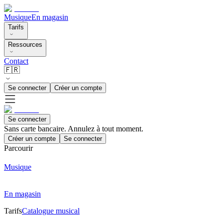
Musique
En magasin
Tarifs
Ressources
Contact
🇫🇷
Se connecter
Créer un compte
Se connecter
Sans carte bancaire. Annulez à tout moment.
Créer un compte
Se connecter
Parcourir
Musique
En magasin
Tarifs
Catalogue musical