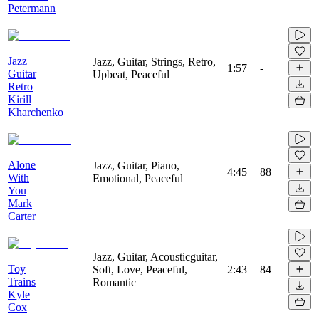
Petermann
Jazz
Jazz, Guitar, Strings, Retro,
1:57
-
Guitar
Upbeat, Peaceful
Retro
Kirill
Kharchenko
Alone
Jazz, Guitar, Piano,
4:45
88
With
Emotional, Peaceful
You
Mark
Carter
Jazz, Guitar, Acousticguitar,
Toy
Soft, Love, Peaceful,
2:43
84
Trains
Romantic
Kyle
Cox