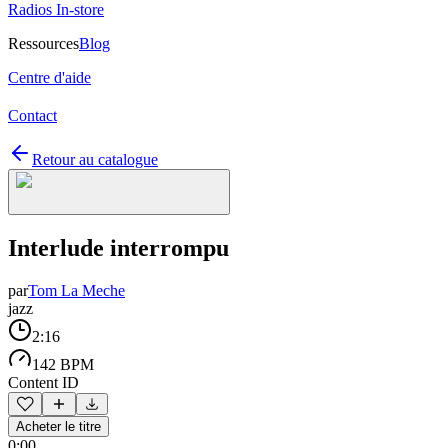
Radios In-store
Ressources
Blog
Centre d'aide
Contact
Retour au catalogue
Interlude interrompu
par
Tom La Meche
jazz
2:16
142 BPM
Content ID
Acheter le titre
0:00