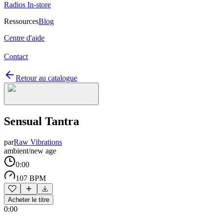
Radios In-store
Ressources
Blog
Centre d'aide
Contact
Retour au catalogue
Sensual Tantra
par
Raw Vibrations
ambient/new age
0:00
107 BPM
Acheter le titre
0:00