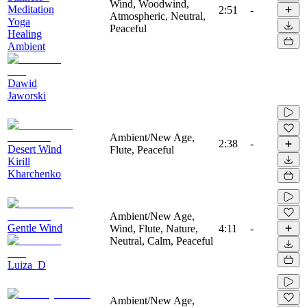
Wind, Woodwind,
Meditation
2:51
-
Atmospheric, Neutral,
Yoga
Peaceful
Healing
Ambient
Dawid
Jaworski
Ambient/New Age,
2:38
-
Desert Wind
Flute, Peaceful
Kirill
Kharchenko
Ambient/New Age,
Gentle Wind
Wind, Flute, Nature,
4:11
-
Neutral, Calm, Peaceful
Luiza_D
Ambient/New Age,