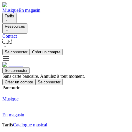
Musique
En magasin
Tarifs
Ressources
Contact
🇫🇷
Se connecter
Créer un compte
Se connecter
Sans carte bancaire. Annulez à tout moment.
Créer un compte
Se connecter
Parcourir
Musique
En magasin
Tarifs
Catalogue musical