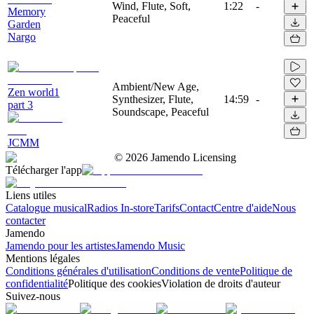
Wind, Flute, Soft,
1:22
-
Memory
Peaceful
Garden
Nargo
Ambient/New Age,
Zen world1
Synthesizer, Flute,
14:59
-
part 3
Soundscape, Peaceful
JCMM
©
2026
Jamendo Licensing
Télécharger l'app
Liens utiles
Catalogue musical
Radios In-store
Tarifs
Contact
Centre d'aide
Nous
contacter
Jamendo
Jamendo pour les artistes
Jamendo Music
Mentions légales
Conditions générales d'utilisation
Conditions de vente
Politique de
confidentialité
Politique des cookies
Violation de droits d'auteur
Suivez-nous