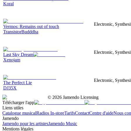
Koral
Electronic, Synthesi
Vermos: Remains out of touch
TransistorBudddha
Electronic, Synthes
Last Sky Dream
Xenojam
Electronic, Synthesi
The Perfect Lie
DJ35X
©
2026
Jamendo Licensing
Télécharger l'app
Liens utiles
Catalogue musical
Radios In-store
Tarifs
Contact
Centre d'aide
Nous con
Jamendo
Jamendo pour les artistes
Jamendo Music
Mentions légales