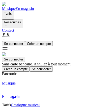
Musique
En magasin
Tarifs
Ressources
Contact
🇫🇷
Se connecter
Créer un compte
Se connecter
Sans carte bancaire. Annulez à tout moment.
Créer un compte
Se connecter
Parcourir
Musique
En magasin
Tarifs
Catalogue musical