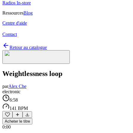
Radios In-store
Ressources
Blog
Centre d'aide
Contact
Retour au catalogue
Weightlessness loop
par
Alex Che
electronic
6:58
141 BPM
Acheter le titre
0:00