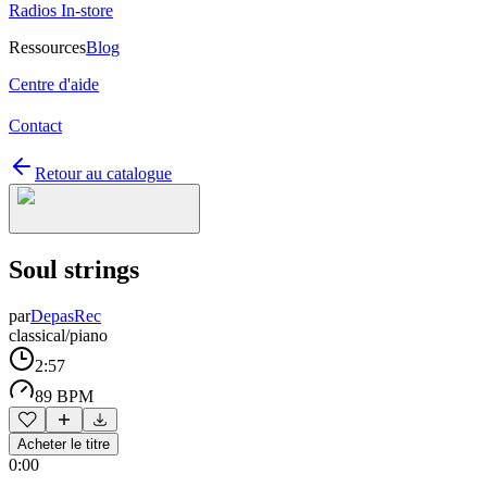
Radios In-store
Ressources
Blog
Centre d'aide
Contact
Retour au catalogue
Soul strings
par
DepasRec
classical/piano
2:57
89 BPM
Acheter le titre
0:00