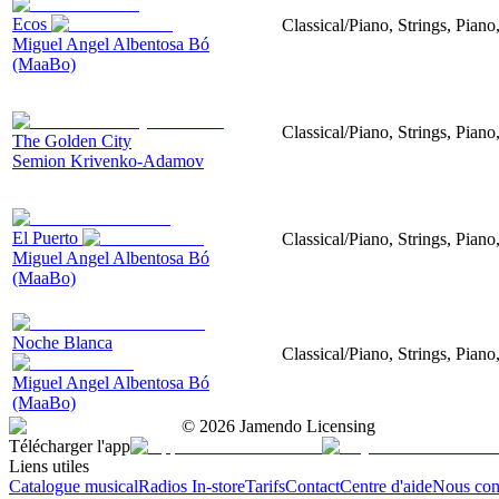
Ecos
Classical/Piano, Strings, Piano
Miguel Angel Albentosa Bó
(MaaBo)
Classical/Piano, Strings, Piano
The Golden City
Semion Krivenko-Adamov
El Puerto
Classical/Piano, Strings, Piano
Miguel Angel Albentosa Bó
(MaaBo)
Noche Blanca
Classical/Piano, Strings, Pian
Miguel Angel Albentosa Bó
(MaaBo)
©
2026
Jamendo Licensing
Télécharger l'app
Liens utiles
Catalogue musical
Radios In-store
Tarifs
Contact
Centre d'aide
Nous con