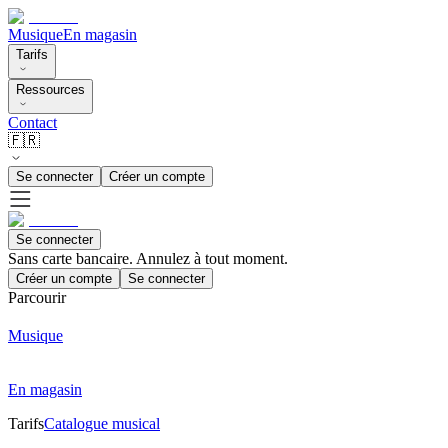
Musique
En magasin
Tarifs
Ressources
Contact
🇫🇷
Se connecter
Créer un compte
Se connecter
Sans carte bancaire. Annulez à tout moment.
Créer un compte
Se connecter
Parcourir
Musique
En magasin
Tarifs
Catalogue musical