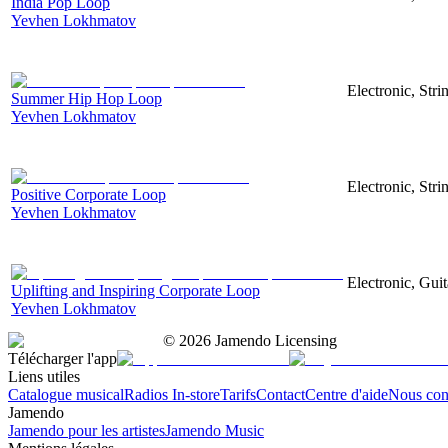
India Pop Loop
Yevhen Lokhmatov
Electronic, Str
Summer Hip Hop Loop
Yevhen Lokhmatov
Electronic, Str
Positive Corporate Loop
Yevhen Lokhmatov
Electronic, Gui
Uplifting and Inspiring Corporate Loop
Yevhen Lokhmatov
©
2026
Jamendo Licensing
Télécharger l'app
Liens utiles
Catalogue musical
Radios In-store
Tarifs
Contact
Centre d'aide
Nous con
Jamendo
Jamendo pour les artistes
Jamendo Music