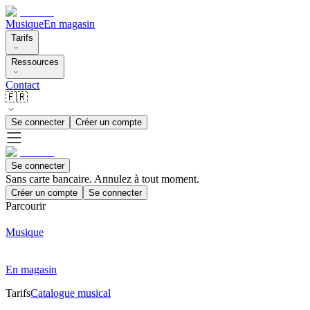
Musique
En magasin
Tarifs
Ressources
Contact
🇫🇷
Se connecter
Créer un compte
Se connecter
Sans carte bancaire. Annulez à tout moment.
Créer un compte
Se connecter
Parcourir
Musique
En magasin
Tarifs
Catalogue musical