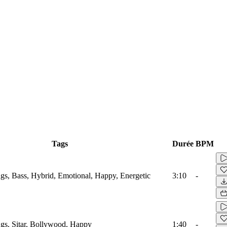
Tags
Durée
BPM
ings, Bass, Hybrid, Emotional, Happy, Energetic
3:10
-
ings, Sitar, Bollywood, Happy
1:40
-