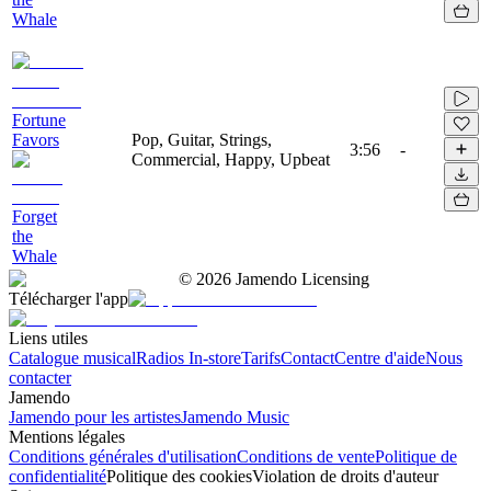
Whale
Fortune
Favors
Pop, Guitar, Strings,
3:56
-
Commercial, Happy, Upbeat
Forget
the
Whale
©
2026
Jamendo Licensing
Télécharger l'app
Liens utiles
Catalogue musical
Radios In-store
Tarifs
Contact
Centre d'aide
Nous
contacter
Jamendo
Jamendo pour les artistes
Jamendo Music
Mentions légales
Conditions générales d'utilisation
Conditions de vente
Politique de
confidentialité
Politique des cookies
Violation de droits d'auteur