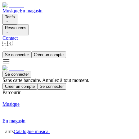
Musique
En magasin
Tarifs
Ressources
Contact
🇫🇷
Se connecter
Créer un compte
Se connecter
Sans carte bancaire. Annulez à tout moment.
Créer un compte
Se connecter
Parcourir
Musique
En magasin
Tarifs
Catalogue musical