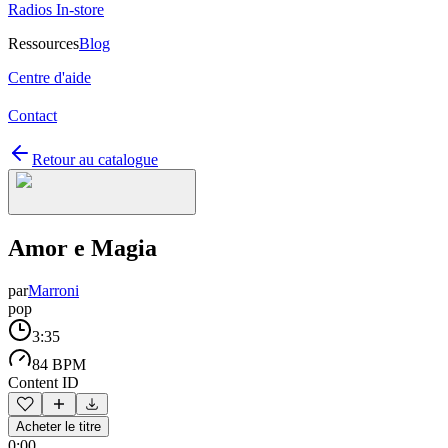
Radios In-store
Ressources
Blog
Centre d'aide
Contact
Retour au catalogue
Amor e Magia
par
Marroni
pop
3:35
84 BPM
Content ID
Acheter le titre
0:00