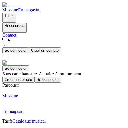
Musique
En magasin
Tarifs
Ressources
Contact
🇫🇷
Se connecter
Créer un compte
Se connecter
Sans carte bancaire. Annulez à tout moment.
Créer un compte
Se connecter
Parcourir
Musique
En magasin
Tarifs
Catalogue musical