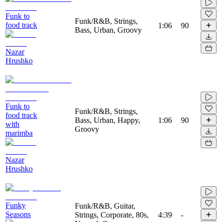
Funk to
Funk/R&B, Strings,
food track
1:06
90
Bass, Urban, Groovy
Nazar
Hrushko
Funk to
Funk/R&B, Strings,
food track
Bass, Urban, Happy,
1:06
90
with
Groovy
marimba
Nazar
Hrushko
Funky
Funk/R&B, Guitar,
Seasons
Strings, Corporate, 80s,
4:39
-