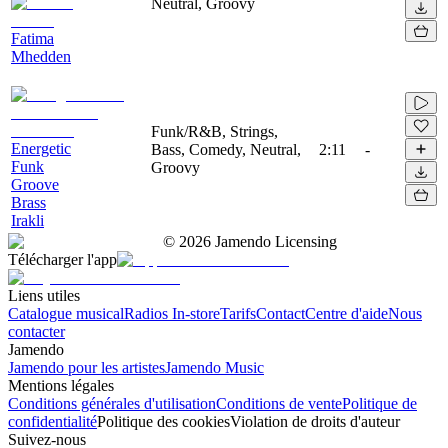
Neutral, Groovy
Fatima
Mhedden
Funk/R&B, Strings,
Energetic
Bass, Comedy, Neutral,
2:11
-
Funk
Groovy
Groove
Brass
Irakli
©
2026
Jamendo Licensing
Télécharger l'app
Liens utiles
Catalogue musical
Radios In-store
Tarifs
Contact
Centre d'aide
Nous
contacter
Jamendo
Jamendo pour les artistes
Jamendo Music
Mentions légales
Conditions générales d'utilisation
Conditions de vente
Politique de
confidentialité
Politique des cookies
Violation de droits d'auteur
Suivez-nous