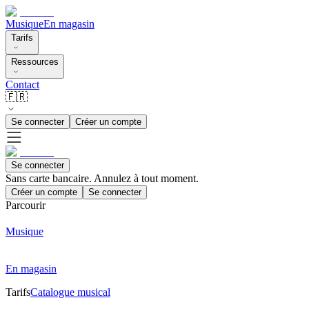
Musique
En magasin
Tarifs
Ressources
Contact
🇫🇷
Se connecter
Créer un compte
Se connecter
Sans carte bancaire. Annulez à tout moment.
Créer un compte
Se connecter
Parcourir
Musique
En magasin
Tarifs
Catalogue musical