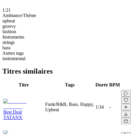
1:21
Ambiance/Thème
upbeat
groovy
fashion
Instruments
strings
bass
Autres tags
instrumental
Titres similaires
Titre
Tags
Durée
BPM
Funk/R&B, Bass, Happy,
1:34
-
Upbeat
Best Deal
TATANX