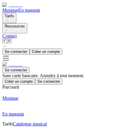
Musique
En magasin
Tarifs
Ressources
Contact
🇫🇷
Se connecter
Créer un compte
Se connecter
Sans carte bancaire. Annulez à tout moment.
Créer un compte
Se connecter
Parcourir
Musique
En magasin
Tarifs
Catalogue musical