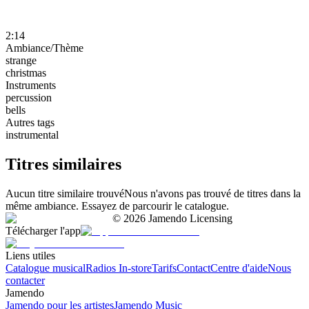
2:14
Ambiance/Thème
strange
christmas
Instruments
percussion
bells
Autres tags
instrumental
Titres similaires
Aucun titre similaire trouvé
Nous n'avons pas trouvé de titres dans la
même ambiance. Essayez de parcourir le catalogue.
©
2026
Jamendo Licensing
Télécharger l'app
Liens utiles
Catalogue musical
Radios In-store
Tarifs
Contact
Centre d'aide
Nous
contacter
Jamendo
Jamendo pour les artistes
Jamendo Music