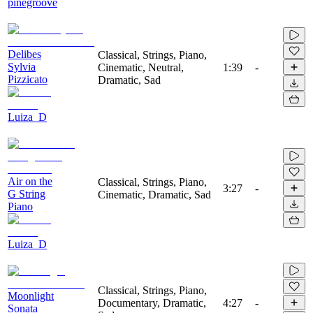
pinegroove
Delibes
Classical, Strings, Piano,
Sylvia
Cinematic, Neutral,
1:39
-
Pizzicato
Dramatic, Sad
Luiza_D
Air on the
Classical, Strings, Piano,
3:27
-
G String
Cinematic, Dramatic, Sad
Piano
Luiza_D
Classical, Strings, Piano,
Moonlight
Documentary, Dramatic,
4:27
-
Sonata