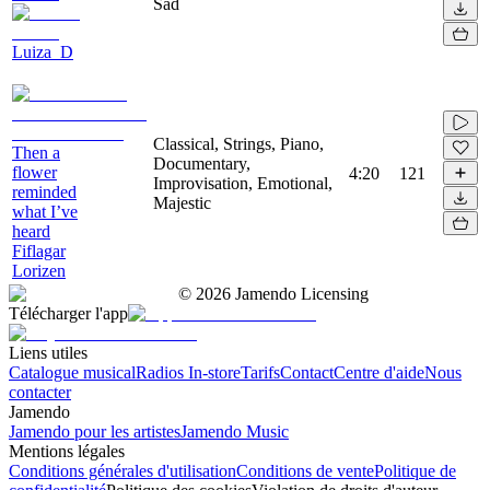
Sad
Luiza_D
Classical, Strings, Piano,
Then a
Documentary,
flower
4:20
121
Improvisation, Emotional,
reminded
Majestic
what I’ve
heard
Fiflagar
Lorizen
©
2026
Jamendo Licensing
Télécharger l'app
Liens utiles
Catalogue musical
Radios In-store
Tarifs
Contact
Centre d'aide
Nous
contacter
Jamendo
Jamendo pour les artistes
Jamendo Music
Mentions légales
Conditions générales d'utilisation
Conditions de vente
Politique de