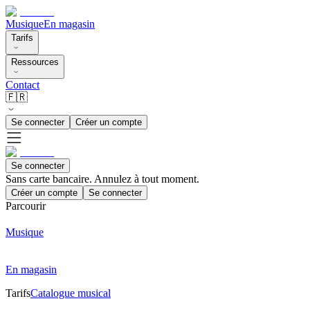
Musique
En magasin
Tarifs
Ressources
Contact
🇫🇷
Se connecter
Créer un compte
Se connecter
Sans carte bancaire. Annulez à tout moment.
Créer un compte
Se connecter
Parcourir
Musique
En magasin
Tarifs
Catalogue musical