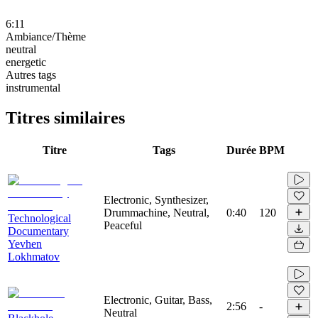
6:11
Ambiance/Thème
neutral
energetic
Autres tags
instrumental
Titres similaires
Titre
Tags
Durée
BPM
Electronic, Synthesizer,
Drummachine, Neutral,
0:40
120
Technological
Peaceful
Documentary
Yevhen
Lokhmatov
Electronic, Guitar, Bass,
2:56
-
Neutral