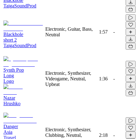
Blackhole
TaigaSoundProd
Electronic, Guitar, Bass,
1:57
-
Blackhole
Neutral
short 2
TaigaSoundProd
Synth Pop
Electronic, Synthesizer,
Long
Videogame, Neutral,
1:36
-
Logo
Upbeat
Nazar
Hrushko
Danger
Electronic, Synthesizer,
Asia
Clubbing, Neutral,
2:18
-
Travel