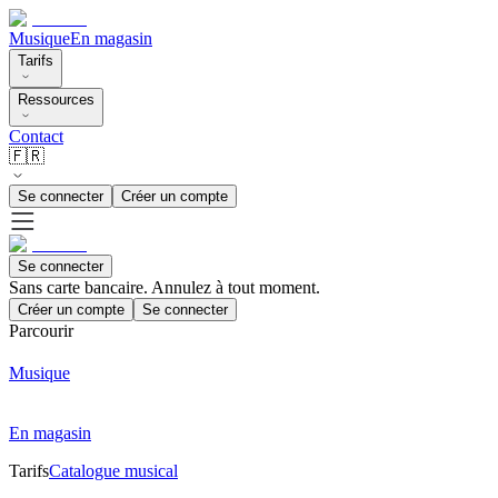
Musique
En magasin
Tarifs
Ressources
Contact
🇫🇷
Se connecter
Créer un compte
Se connecter
Sans carte bancaire. Annulez à tout moment.
Créer un compte
Se connecter
Parcourir
Musique
En magasin
Tarifs
Catalogue musical