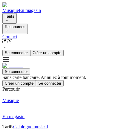
Musique
En magasin
Tarifs
Ressources
Contact
🇫🇷
Se connecter
Créer un compte
Se connecter
Sans carte bancaire. Annulez à tout moment.
Créer un compte
Se connecter
Parcourir
Musique
En magasin
Tarifs
Catalogue musical