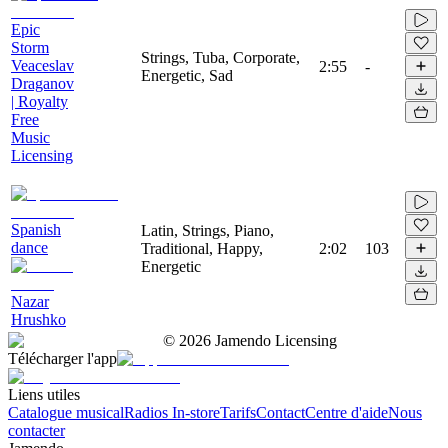
Epic
Storm
Strings, Tuba, Corporate,
Veaceslav
2:55
-
Energetic, Sad
Draganov
| Royalty
Free
Music
Licensing
Spanish
Latin, Strings, Piano,
dance
Traditional, Happy,
2:02
103
Energetic
Nazar
Hrushko
©
2026
Jamendo Licensing
Télécharger l'app
Liens utiles
Catalogue musical
Radios In-store
Tarifs
Contact
Centre d'aide
Nous
contacter