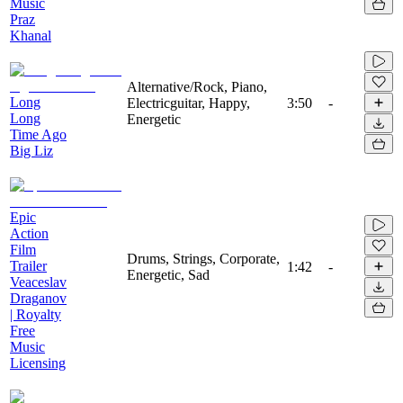
Music
Praz
Khanal
Alternative/Rock, Piano,
Long
Electricguitar, Happy,
3:50
-
Long
Energetic
Time Ago
Big Liz
Epic
Action
Film
Drums, Strings, Corporate,
Trailer
1:42
-
Energetic, Sad
Veaceslav
Draganov
| Royalty
Free
Music
Licensing