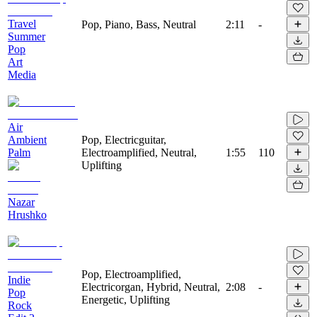
Travel
Pop, Piano, Bass, Neutral
2:11
-
Summer
Pop
Art
Media
Air
Ambient
Pop, Electricguitar,
Palm
Electroamplified, Neutral,
1:55
110
Uplifting
Nazar
Hrushko
Pop, Electroamplified,
Indie
Electricorgan, Hybrid, Neutral,
2:08
-
Pop
Energetic, Uplifting
Rock