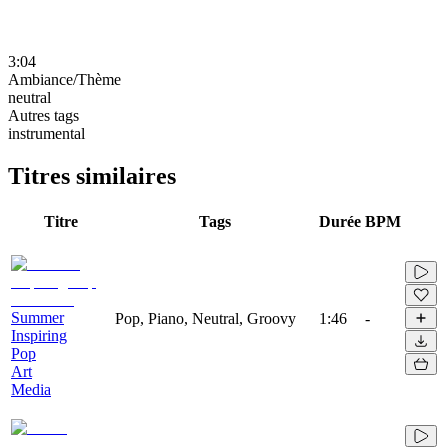
3:04
Ambiance/Thème
neutral
Autres tags
instrumental
Titres similaires
Titre
Tags
Durée
BPM
Summer
Pop, Piano, Neutral, Groovy
1:46
-
Inspiring
Pop
Art
Media