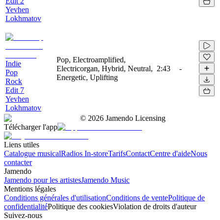
Edit 2
Yevhen
Lokhmatov
Pop, Electroamplified,
Indie
Electricorgan, Hybrid, Neutral,
2:43
-
Pop
Energetic, Uplifting
Rock
Edit 7
Yevhen
Lokhmatov
©
2026
Jamendo Licensing
Télécharger l'app
Liens utiles
Catalogue musical
Radios In-store
Tarifs
Contact
Centre d'aide
Nous
contacter
Jamendo
Jamendo pour les artistes
Jamendo Music
Mentions légales
Conditions générales d'utilisation
Conditions de vente
Politique de
confidentialité
Politique des cookies
Violation de droits d'auteur
Suivez-nous