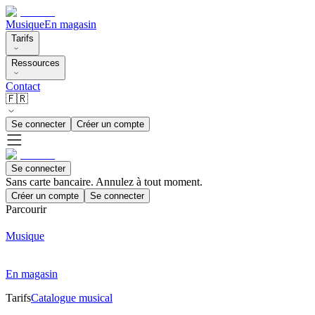
Musique
En magasin
Tarifs
Ressources
Contact
🇫🇷
Se connecter
Créer un compte
Se connecter
Sans carte bancaire. Annulez à tout moment.
Créer un compte
Se connecter
Parcourir
Musique
En magasin
Tarifs
Catalogue musical