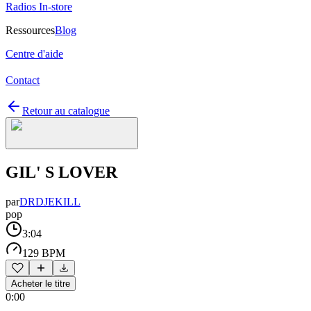
Radios In-store
Ressources
Blog
Centre d'aide
Contact
Retour au catalogue
GIL' S LOVER
par
DRDJEKILL
pop
3:04
129 BPM
Acheter le titre
0:00