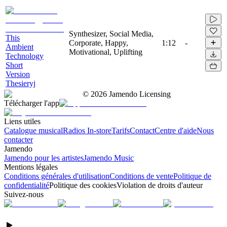
Synthesizer, Social Media,
This
Corporate, Happy,
1:12
-
Ambient
Motivational, Uplifting
Technology
Short
Version
Thesieryj
©
2026
Jamendo Licensing
Télécharger l'app
Liens utiles
Catalogue musical
Radios In-store
Tarifs
Contact
Centre d'aide
Nous
contacter
Jamendo
Jamendo pour les artistes
Jamendo Music
Mentions légales
Conditions générales d'utilisation
Conditions de vente
Politique de
confidentialité
Politique des cookies
Violation de droits d'auteur
Suivez-nous