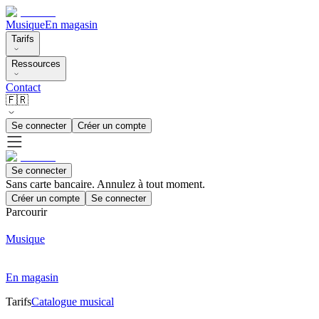
Musique
En magasin
Tarifs
Ressources
Contact
🇫🇷
Se connecter
Créer un compte
Se connecter
Sans carte bancaire. Annulez à tout moment.
Créer un compte
Se connecter
Parcourir
Musique
En magasin
Tarifs
Catalogue musical