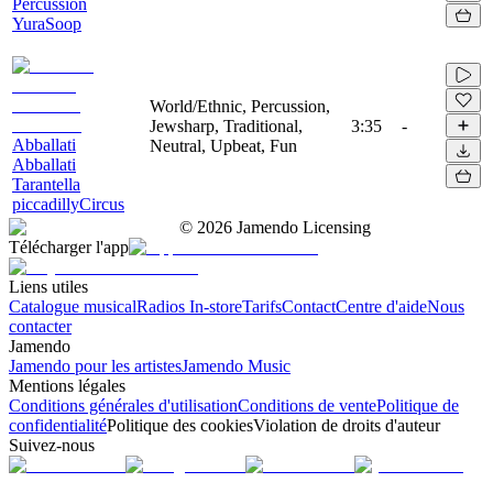
Percussion
YuraSoop
World/Ethnic, Percussion,
Jewsharp, Traditional,
3:35
-
Abballati
Neutral, Upbeat, Fun
Abballati
Tarantella
piccadillyCircus
©
2026
Jamendo Licensing
Télécharger l'app
Liens utiles
Catalogue musical
Radios In-store
Tarifs
Contact
Centre d'aide
Nous
contacter
Jamendo
Jamendo pour les artistes
Jamendo Music
Mentions légales
Conditions générales d'utilisation
Conditions de vente
Politique de
confidentialité
Politique des cookies
Violation de droits d'auteur
Suivez-nous