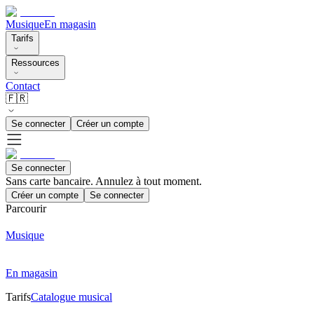
Musique
En magasin
Tarifs
Ressources
Contact
🇫🇷
Se connecter
Créer un compte
Se connecter
Sans carte bancaire. Annulez à tout moment.
Créer un compte
Se connecter
Parcourir
Musique
En magasin
Tarifs
Catalogue musical