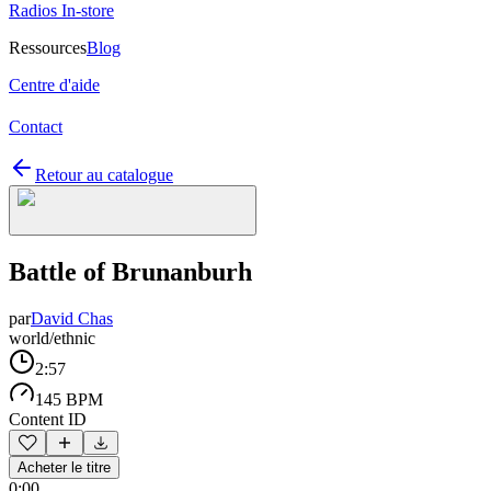
Radios In-store
Ressources
Blog
Centre d'aide
Contact
Retour au catalogue
Battle of Brunanburh
par
David Chas
world/ethnic
2:57
145 BPM
Content ID
Acheter le titre
0:00