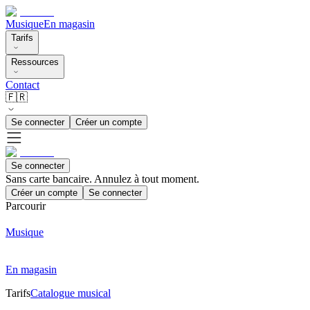
Musique
En magasin
Tarifs
Ressources
Contact
🇫🇷
Se connecter
Créer un compte
Se connecter
Sans carte bancaire. Annulez à tout moment.
Créer un compte
Se connecter
Parcourir
Musique
En magasin
Tarifs
Catalogue musical