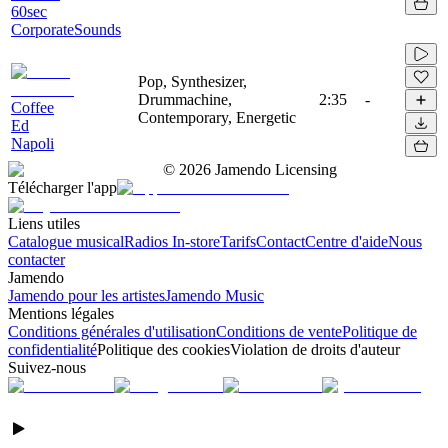
60sec
CorporateSounds
Pop, Synthesizer,
Drummachine,
2:35
-
Coffee
Contemporary, Energetic
Ed
Napoli
©
2026
Jamendo Licensing
Télécharger l'app
Liens utiles
Catalogue musical
Radios In-store
Tarifs
Contact
Centre d'aide
Nous
contacter
Jamendo
Jamendo pour les artistes
Jamendo Music
Mentions légales
Conditions générales d'utilisation
Conditions de vente
Politique de
confidentialité
Politique des cookies
Violation de droits d'auteur
Suivez-nous