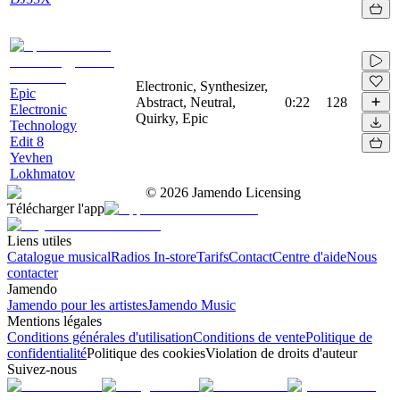
Electronic, Synthesizer,
Epic
Abstract, Neutral,
0:22
128
Electronic
Quirky, Epic
Technology
Edit 8
Yevhen
Lokhmatov
©
2026
Jamendo Licensing
Télécharger l'app
Liens utiles
Catalogue musical
Radios In-store
Tarifs
Contact
Centre d'aide
Nous
contacter
Jamendo
Jamendo pour les artistes
Jamendo Music
Mentions légales
Conditions générales d'utilisation
Conditions de vente
Politique de
confidentialité
Politique des cookies
Violation de droits d'auteur
Suivez-nous