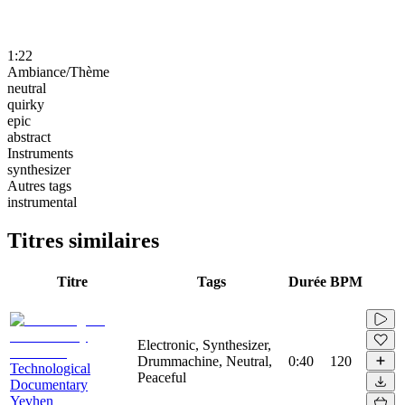
1:22
Ambiance/Thème
neutral
quirky
epic
abstract
Instruments
synthesizer
Autres tags
instrumental
Titres similaires
Titre
Tags
Durée
BPM
Electronic, Synthesizer,
Drummachine, Neutral,
0:40
120
Technological
Peaceful
Documentary
Yevhen