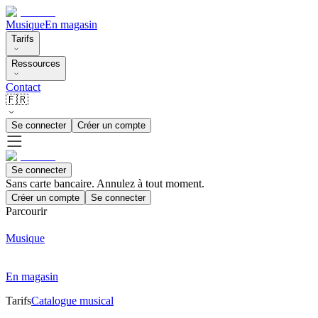
Musique
En magasin
Tarifs
Ressources
Contact
🇫🇷
Se connecter
Créer un compte
Se connecter
Sans carte bancaire. Annulez à tout moment.
Créer un compte
Se connecter
Parcourir
Musique
En magasin
Tarifs
Catalogue musical