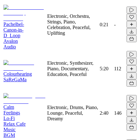
Electronic, Orchestra,
Strings, Piano,
Pachelbel-
0:21
-
Celebration, Peaceful,
Canon-in-
Uplifting
D_Loop
Avalon
Audio
Electronic, Synthesizer,
Piano, Documentary,
5:20
112
Colourhearing
Education, Peaceful
SaReGaMa
Calm
Electronic, Drums, Piano,
Feelings
Lounge, Peaceful,
2:40
146
Lo-Fi
Dreamy
Relax Cafe
Music
BGM