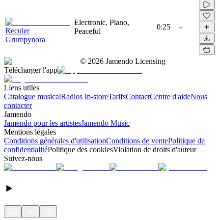
Electronic, Piano,
0:25
-
Reculer
Peaceful
Grumpynora
©
2026
Jamendo Licensing
Télécharger l'app
Liens utiles
Catalogue musical
Radios In-store
Tarifs
Contact
Centre d'aide
Nous
contacter
Jamendo
Jamendo pour les artistes
Jamendo Music
Mentions légales
Conditions générales d'utilisation
Conditions de vente
Politique de
confidentialité
Politique des cookies
Violation de droits d'auteur
Suivez-nous