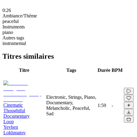
0:26
Ambiance/Thème
peaceful
Instruments
piano
Autres tags
instrumental
Titres similaires
Titre
Tags
Durée
BPM
Electronic, Strings, Piano,
Documentary,
Cinematic
1:59
-
Melancholic, Peaceful,
Thoughtful
Sad
Documentary
Loop
Yevhen
Lokhmatov