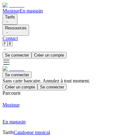
Musique
En magasin
Tarifs
Ressources
Contact
🇫🇷
Se connecter
Créer un compte
Se connecter
Sans carte bancaire. Annulez à tout moment.
Créer un compte
Se connecter
Parcourir
Musique
En magasin
Tarifs
Catalogue musical