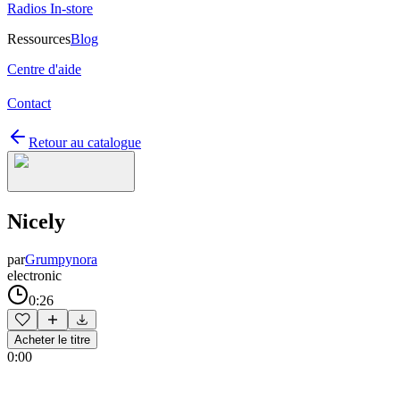
Radios In-store
Ressources
Blog
Centre d'aide
Contact
Retour au catalogue
Nicely
par
Grumpynora
electronic
0:26
Acheter le titre
0:00