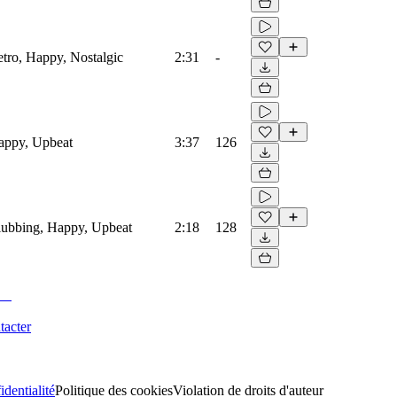
etro, Happy, Nostalgic
2:31
-
Happy, Upbeat
3:37
126
Clubbing, Happy, Upbeat
2:18
128
tacter
identialité
Politique des cookies
Violation de droits d'auteur