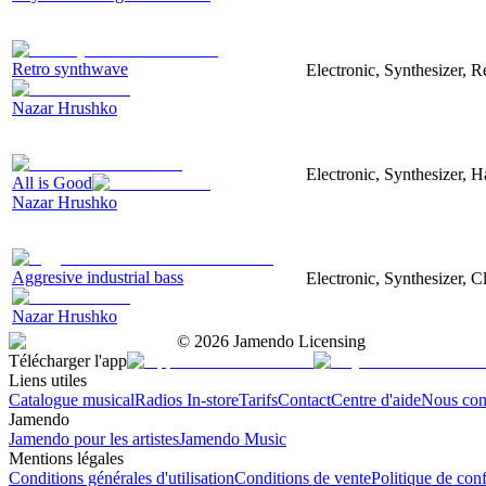
Retro synthwave
Electronic, Synthesizer, R
Nazar Hrushko
Electronic, Synthesizer, 
All is Good
Nazar Hrushko
Aggresive industrial bass
Electronic, Synthesizer, 
Nazar Hrushko
©
2026
Jamendo Licensing
Télécharger l'app
Liens utiles
Catalogue musical
Radios In-store
Tarifs
Contact
Centre d'aide
Nous con
Jamendo
Jamendo pour les artistes
Jamendo Music
Mentions légales
Conditions générales d'utilisation
Conditions de vente
Politique de conf