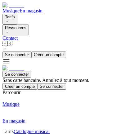
Musique
En magasin
Tarifs
Ressources
Contact
🇫🇷
Se connecter
Créer un compte
Se connecter
Sans carte bancaire. Annulez à tout moment.
Créer un compte
Se connecter
Parcourir
Musique
En magasin
Tarifs
Catalogue musical