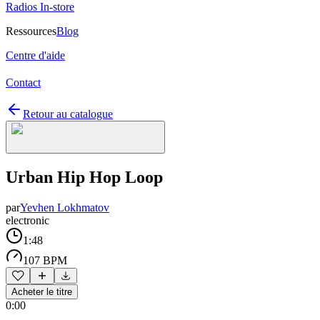
Radios In-store
Ressources
Blog
Centre d'aide
Contact
Retour au catalogue
Urban Hip Hop Loop
par
Yevhen Lokhmatov
electronic
1:48
107 BPM
Acheter le titre
0:00