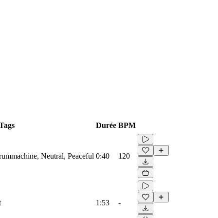
Tags
Durée
BPM
Drummachine, Neutral, Peaceful
0:40
120
t
1:53
-