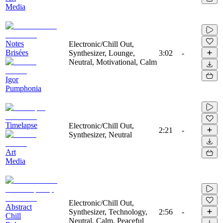
Media
Notes
Electronic/Chill Out,
Brisées
Synthesizer, Lounge,
3:02
-
Neutral, Motivational, Calm
Igor
Pumphonia
Timelapse
Electronic/Chill Out,
2:21
-
Synthesizer, Neutral
Art
Media
Electronic/Chill Out,
Abstract
Synthesizer, Technology,
2:56
-
Chill
Neutral, Calm, Peaceful