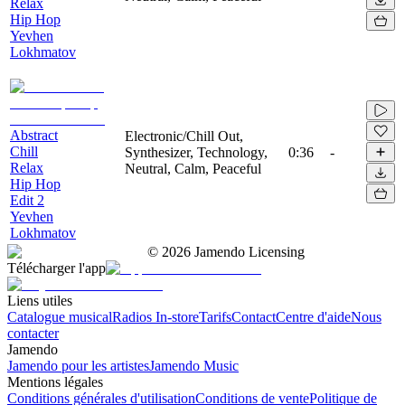
Relax
Hip Hop
Yevhen
Lokhmatov
Abstract
Electronic/Chill Out,
Chill
Synthesizer, Technology,
0:36
-
Relax
Neutral, Calm, Peaceful
Hip Hop
Edit 2
Yevhen
Lokhmatov
©
2026
Jamendo Licensing
Télécharger l'app
Liens utiles
Catalogue musical
Radios In-store
Tarifs
Contact
Centre d'aide
Nous
contacter
Jamendo
Jamendo pour les artistes
Jamendo Music
Mentions légales
Conditions générales d'utilisation
Conditions de vente
Politique de