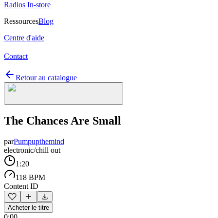
Radios In-store
Ressources
Blog
Centre d'aide
Contact
Retour au catalogue
The Chances Are Small
par
Pumpupthemind
electronic/chill out
1:20
118 BPM
Content ID
Acheter le titre
0:00