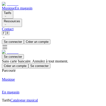
Musique
En magasin
Tarifs
Ressources
Contact
🇫🇷
Se connecter
Créer un compte
Se connecter
Sans carte bancaire. Annulez à tout moment.
Créer un compte
Se connecter
Parcourir
Musique
En magasin
Tarifs
Catalogue musical