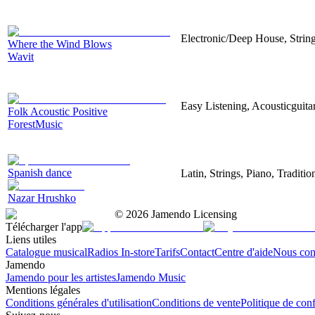
Electronic/Deep House, String
Where the Wind Blows
Wavit
Easy Listening, Acousticguita
Folk Acoustic Positive
ForestMusic
Spanish dance
Latin, Strings, Piano, Traditi
Nazar Hrushko
©
2026
Jamendo Licensing
Télécharger l'app
Liens utiles
Catalogue musical
Radios In-store
Tarifs
Contact
Centre d'aide
Nous con
Jamendo
Jamendo pour les artistes
Jamendo Music
Mentions légales
Conditions générales d'utilisation
Conditions de vente
Politique de conf