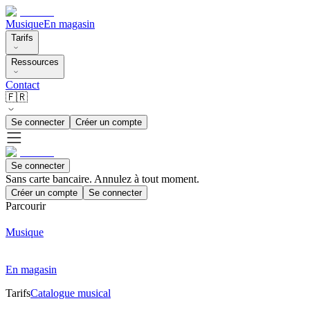
Musique
En magasin
Tarifs
Ressources
Contact
🇫🇷
Se connecter
Créer un compte
Se connecter
Sans carte bancaire. Annulez à tout moment.
Créer un compte
Se connecter
Parcourir
Musique
En magasin
Tarifs
Catalogue musical