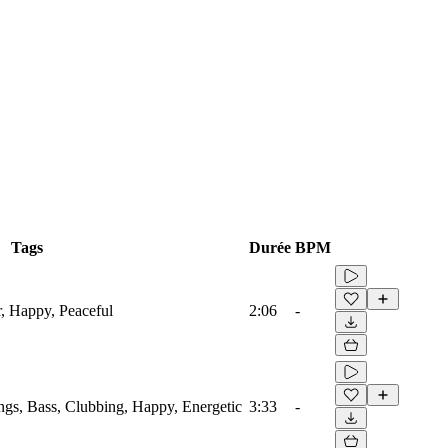
Tags
Durée
BPM
r, Happy, Peaceful
2:06
-
ings, Bass, Clubbing, Happy, Energetic
3:33
-