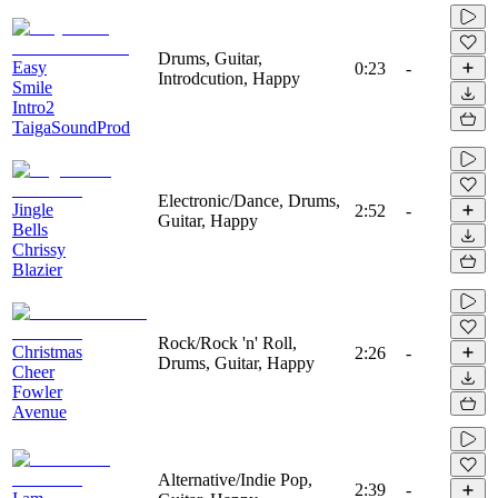
Drums, Guitar,
Easy
0:23
-
Introdcution, Happy
Smile
Intro2
TaigaSoundProd
Electronic/Dance, Drums,
Jingle
2:52
-
Guitar, Happy
Bells
Chrissy
Blazier
Rock/Rock 'n' Roll,
Christmas
2:26
-
Drums, Guitar, Happy
Cheer
Fowler
Avenue
Alternative/Indie Pop,
2:39
-