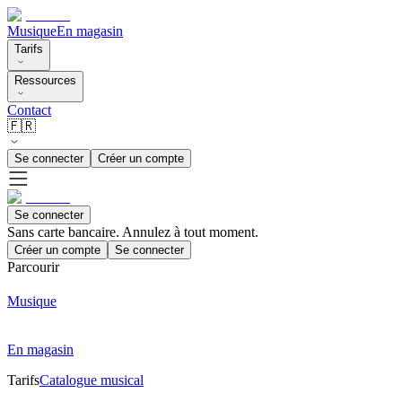
Musique
En magasin
Tarifs
Ressources
Contact
🇫🇷
Se connecter
Créer un compte
Se connecter
Sans carte bancaire. Annulez à tout moment.
Créer un compte
Se connecter
Parcourir
Musique
En magasin
Tarifs
Catalogue musical