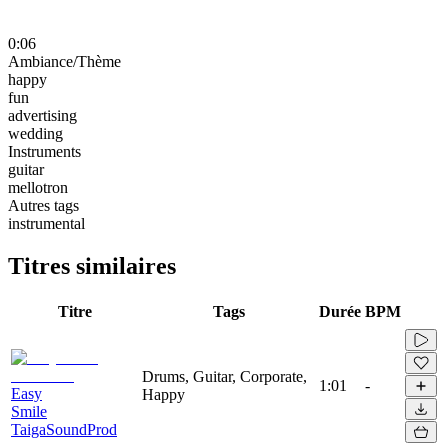
0:06
Ambiance/Thème
happy
fun
advertising
wedding
Instruments
guitar
mellotron
Autres tags
instrumental
Titres similaires
Titre
Tags
Durée
BPM
Drums, Guitar, Corporate,
1:01
-
Easy
Happy
Smile
TaigaSoundProd