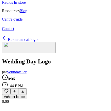
Radios In-store
Ressources
Blog
Centre d'aide
Contact
Retour au catalogue
Wedding Day Logo
par
Soundatelier
0:06
144 BPM
Acheter le titre
0:00