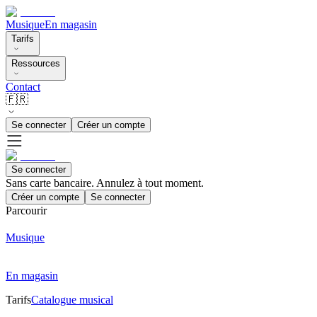
Musique
En magasin
Tarifs
Ressources
Contact
🇫🇷
Se connecter
Créer un compte
Se connecter
Sans carte bancaire. Annulez à tout moment.
Créer un compte
Se connecter
Parcourir
Musique
En magasin
Tarifs
Catalogue musical