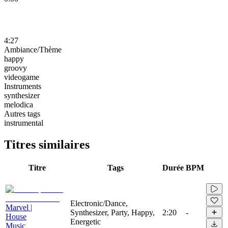
4:27
Ambiance/Thème
happy
groovy
videogame
Instruments
synthesizer
melodica
Autres tags
instrumental
Titres similaires
Titre
Tags
Durée
BPM
Electronic/Dance,
Marvel |
Synthesizer, Party, Happy,
2:20
-
House
Energetic
Music