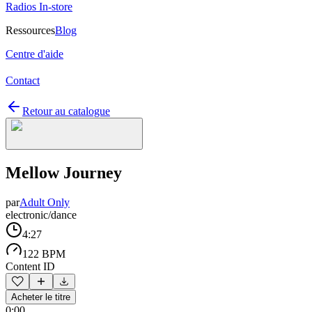
Radios In-store
Ressources
Blog
Centre d'aide
Contact
Retour au catalogue
Mellow Journey
par
Adult Only
electronic/dance
4:27
122 BPM
Content ID
Acheter le titre
0:00