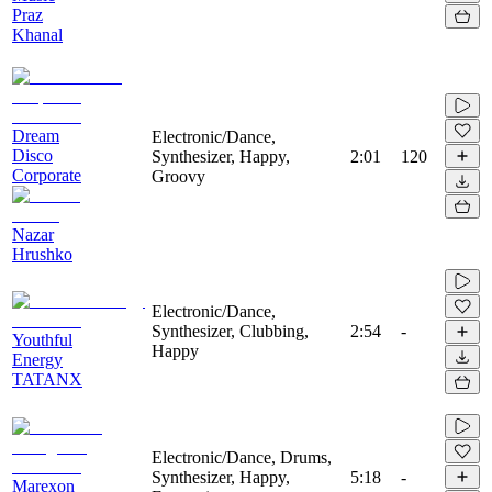
Praz
Khanal
Dream
Electronic/Dance,
Disco
Synthesizer, Happy,
2:01
120
Corporate
Groovy
Nazar
Hrushko
Electronic/Dance,
Synthesizer, Clubbing,
2:54
-
Youthful
Happy
Energy
TATANX
Electronic/Dance, Drums,
Synthesizer, Happy,
5:18
-
Marexon