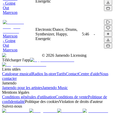
Energetic
- Going
Out
Marexon
Electronic/Dance, Drums,
Synthesizer, Happy,
5:46
-
Marexon
Energetic
- Going
Out
Marexon
©
2026
Jamendo Licensing
Télécharger l'app
Liens utiles
Catalogue musical
Radios In-store
Tarifs
Contact
Centre d'aide
Nous
contacter
Jamendo
Jamendo pour les artistes
Jamendo Music
Mentions légales
Conditions générales d'utilisation
Conditions de vente
Politique de
confidentialité
Politique des cookies
Violation de droits d'auteur
Suivez-nous