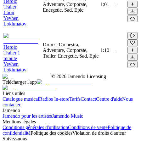
Heroic
Adventure, Corporate,
1:01
-
Trailer
Energetic, Sad, Epic
Loop
Yevhen
Lokhmatov
Drums, Orchestra,
Heroic
Adventure, Corporate,
1:10
-
Trailer 1
Trailer, Energetic, Sad, Epic
minute
Yevhen
Lokhmatov
©
2026
Jamendo Licensing
Télécharger l'app
Liens utiles
Catalogue musical
Radios In-store
Tarifs
Contact
Centre d'aide
Nous
contacter
Jamendo
Jamendo pour les artistes
Jamendo Music
Mentions légales
Conditions générales d'utilisation
Conditions de vente
Politique de
confidentialité
Politique des cookies
Violation de droits d'auteur
Suivez-nous