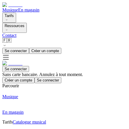
Musique
En magasin
Tarifs
Ressources
Contact
🇫🇷
Se connecter
Créer un compte
Se connecter
Sans carte bancaire. Annulez à tout moment.
Créer un compte
Se connecter
Parcourir
Musique
En magasin
Tarifs
Catalogue musical