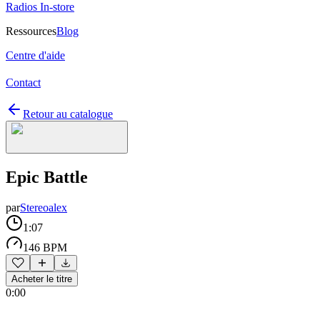
Radios In-store
Ressources
Blog
Centre d'aide
Contact
Retour au catalogue
Epic Battle
par
Stereoalex
1:07
146 BPM
Acheter le titre
0:00